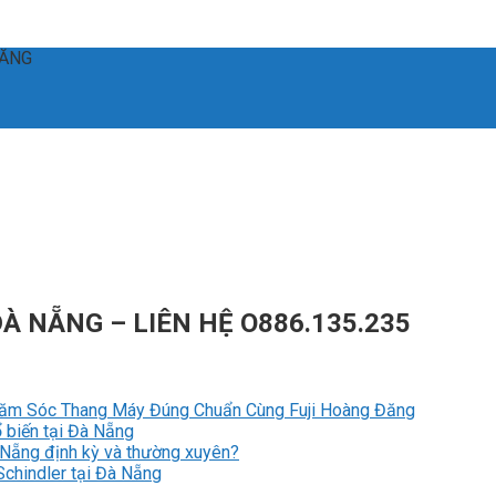
ĐĂNG
À NẴNG – LIÊN HỆ O886.135.235
Chăm Sóc Thang Máy Đúng Chuẩn Cùng Fuji Hoàng Đăng
 biến tại Đà Nẵng
à Nẵng định kỳ và thường xuyên?
Schindler tại Đà Nẵng