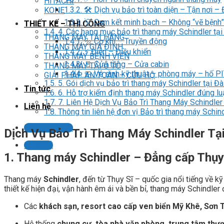
HITACHI
1.3.2.
🛠️ Dịch vụ bảo trì toàn diện – Tận nơi –
KONE
1.3.3.
💡 Cam kết minh bạch – Không “vẽ bệnh”
THIẾT KẾ – THI CÔNG
1.4.
4. Các hạng mục bảo trì thang máy Schindler tạ
THANG MÁY TẢI HÀNG
1.4.1.
🔩 Cơ khí – Truyền động
THANG MÁY GIA ĐÌNH
1.4.2.
⚡ Điện – Điều khiển
THANG MÁY BỆNH VIỆN
1.4.3.
🚪 Cửa tầng – Cửa cabin
THANG MÁY TẢI Ô TÔ
1.4.4.
🧼 Vệ sinh kỹ thuật – phòng máy – hố P
GIẢI PHÁP AN TOÀN – CỨU HỘ
1.5.
5. Gói dịch vụ bảo trì thang máy Schindler tại 
Tin tức
1.6.
6. Hỗ trợ kiểm định thang máy Schindler đúng lu
1.7.
7. Liên Hệ Dịch Vụ Bảo Trì Thang Máy Schindle
Liên hệ
1.8.
Thông tin liên hệ đơn vị Bảo trì thang máy Schi
Liên hệ tư vấn
Dịch Vụ Bảo Trì Thang Máy Schindler T
LIÊN HỆ
1. Thang máy Schindler – Đẳng cấp Thụy 
Thang máy
Schindler
, đến từ Thụy Sĩ – quốc gia nổi tiếng về k
thiết kế hiện đại, vận hành êm ái và bền bỉ, thang máy Schindler
Các
khách sạn, resort cao cấp ven biển Mỹ Khê, Sơn 
Hệ thống
chung cư, tòa nhà văn phòng, trung tâm thư