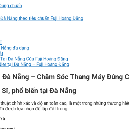
 Đúng chuẩn
i Đà Nẵng theo tiêu chuẩn Fuji Hoàng Đăng
IT
Đà Nẵng đa dạng
ật
r Tại Đà Nẵng Của Fuji Hoàng Đăng
ndler tại Đà Nẵng – Fuji Hoàng Đăng
ại Đà Nẵng – Chăm Sóc Thang Máy Đúng 
Sĩ, phổ biến tại Đà Nẵng
ỹ thuật chính xác và độ an toàn cao, là một trong những thương hi
 đã được lựa chọn để lắp đặt trong:
Trà
ơng mại