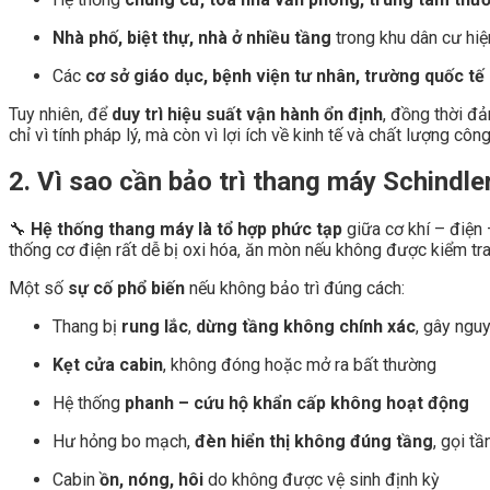
Nhà phố, biệt thự, nhà ở nhiều tầng
trong khu dân cư hiệ
Các
cơ sở giáo dục, bệnh viện tư nhân, trường quốc tế
Tuy nhiên, để
duy trì hiệu suất vận hành ổn định
, đồng thời 
chỉ vì tính pháp lý, mà còn vì lợi ích về kinh tế và chất lượng công 
2. Vì sao cần bảo trì thang máy Schindle
🔧
Hệ thống thang máy là tổ hợp phức tạp
giữa cơ khí – điện 
thống cơ điện rất dễ bị oxi hóa, ăn mòn nếu không được kiểm tr
Một số
sự cố phổ biến
nếu không bảo trì đúng cách:
Thang bị
rung lắc
,
dừng tầng không chính xác
, gây ngu
Kẹt cửa cabin
, không đóng hoặc mở ra bất thường
Hệ thống
phanh – cứu hộ khẩn cấp không hoạt động
Hư hỏng bo mạch,
đèn hiển thị không đúng tầng
, gọi tầ
Cabin
ồn, nóng, hôi
do không được vệ sinh định kỳ