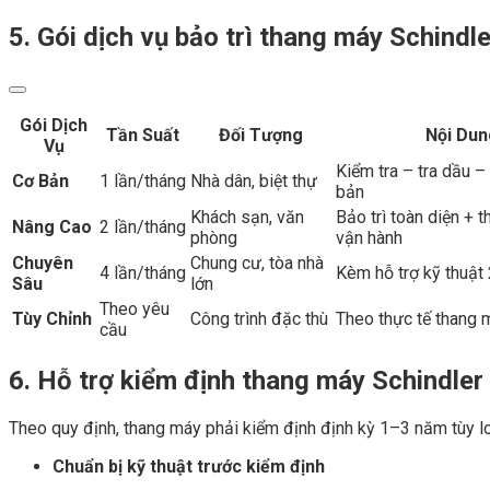
5. Gói dịch vụ bảo trì thang máy Schindl
Gói Dịch
Tần Suất
Đối Tượng
Nội Dun
Vụ
Kiểm tra – tra dầu –
Cơ Bản
1 lần/tháng
Nhà dân, biệt thự
bản
Khách sạn, văn
Bảo trì toàn diện + t
Nâng Cao
2 lần/tháng
phòng
vận hành
Chuyên
Chung cư, tòa nhà
4 lần/tháng
Kèm hỗ trợ kỹ thuật
Sâu
lớn
Theo yêu
Tùy Chỉnh
Công trình đặc thù
Theo thực tế thang 
cầu
6. Hỗ trợ kiểm định thang máy Schindler
Theo quy định, thang máy phải kiểm định định kỳ 1–3 năm tùy lo
Chuẩn bị kỹ thuật trước kiểm định