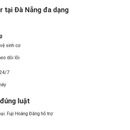
er tại Đà Nẵng đa dạng
g
 vệ sinh cơ
heo dõi lỗi
 24/7
máy
 đúng luật
ại. Fuji Hoàng Đăng hỗ trợ: