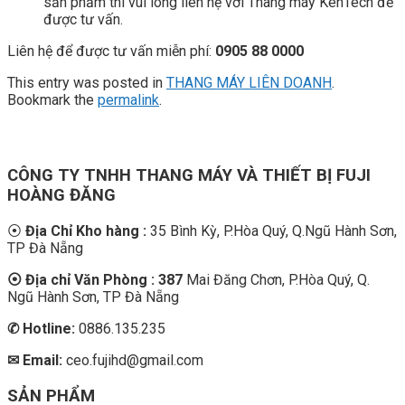
sản phẩm thì vui lòng liên hệ với Thang máy KenTech để
được tư vấn.
Liên hệ để được tư vấn miễn phí:
0905 88 0000
This entry was posted in
THANG MÁY LIÊN DOANH
.
Bookmark the
permalink
.
CÔNG TY TNHH THANG MÁY VÀ THIẾT BỊ FUJI
HOÀNG ĐĂNG
⦿
Địa Chỉ Kho hàng :
35 Bình Kỳ, P.Hòa Quý, Q.Ngũ Hành Sơn,
TP Đà Nẵng
⦿ Địa chỉ Văn Phòng : 387
Mai Đăng Chơn, P.Hòa Quý, Q.
Ngũ Hành Sơn, TP Đà Nẵng
✆
Hotline:
0886.135.235
✉ Email:
ceo.fujihd@gmail.com
SẢN PHẨM