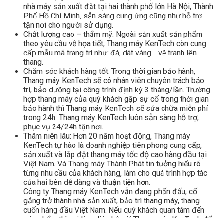
nhà máy sản xuất đặt tại hai thành phố lớn Hà Nội, Thành
Phố Hồ Chí Minh, sẵn sàng cung ứng cũng như hỗ trợ
tận nơi cho người sử dụng.
Chất lượng cao – thẩm mỹ: Ngoài sản xuất sản phẩm
theo yêu cầu về họa tiết, Thang máy KenTech còn cung
cấp mẫu mã trang trí như: đá, dát vàng… vẽ tranh lên
thang.
Chăm sóc khách hàng tốt: Trong thời gian bảo hành,
Thang máy KenTech sẽ có nhân viên chuyên trách bảo
trì, bảo dưỡng tại công trình định kỳ 3 tháng/lần. Trường
hợp thang máy của quý khách gặp sự cố trong thời gian
bảo hành thì Thang máy KenTech sẽ sửa chữa miễn phí
trong 24h. Thang máy KenTech luôn sẵn sàng hỗ trợ,
phục vụ 24/24h tận nơi.
Thâm niên lâu: Hơn 20 năm hoạt động, Thang máy
KenTech tự hào là doanh nghiệp tiên phong cung cấp,
sản xuất và lắp đặt thang máy tốc độ cao hàng đầu tại
Việt Nam. Và Thang máy Thành Phát tin tưởng hiểu rõ
từng nhu cầu của khách hàng, làm cho quá trình hợp tác
của hai bên dễ dàng và thuận tiện hơn.
Công ty Thang máy KenTech vẫn đang phấn đấu, cố
gắng trở thành nhà sản xuất, bảo trì thang máy, thang
cuốn hàng đầu Việt Nam. Nếu quý khách quan tâm đến