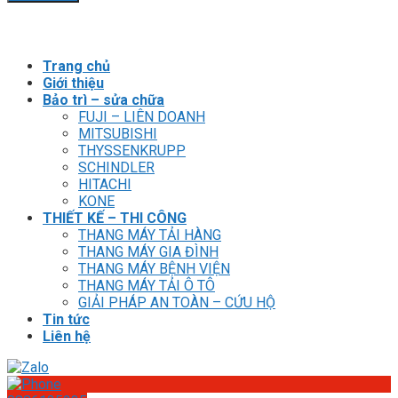
Trang chủ
Giới thiệu
Bảo trì – sửa chữa
FUJI – LIÊN DOANH
MITSUBISHI
THYSSENKRUPP
SCHINDLER
HITACHI
KONE
THIẾT KẾ – THI CÔNG
THANG MÁY TẢI HÀNG
THANG MÁY GIA ĐÌNH
THANG MÁY BỆNH VIỆN
THANG MÁY TẢI Ô TÔ
GIẢI PHÁP AN TOÀN – CỨU HỘ
Tin tức
Liên hệ