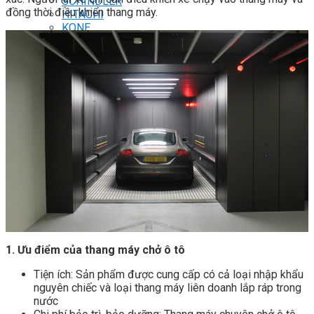
SCHINDLER
đồng thời điều khiển thang máy.
HITACHI
KONE
THIẾT KẾ – THI CÔNG
THANG MÁY TẢI HÀNG
THANG MÁY GIA ĐÌNH
THANG MÁY BỆNH VIỆN
THANG MÁY TẢI Ô TÔ
GIẢI PHÁP AN TOÀN – CỨU HỘ
Tin tức
Liên hệ
Liên hệ tư vấn
LIÊN HỆ
1. Ưu điểm của thang máy chở ô tô
Tiện ích: Sản phẩm được cung cấp có cả loại nhập khẩu
nguyên chiếc và loại thang máy liên doanh lắp ráp trong
nước