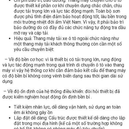
Chi phí bảo trì, bảo dưỡng: Thang máy chuyên chở ô tô
được thiết kế phần cơ khí chuyên dụng chắc chắn, chịu
được tải trọng lớn và lực tác động mạnh. Toàn bộ sơn
được phủ tĩnh điện đảm bảo hoạt động tốt, lâu bền trong
môi trường nhiệt đới ẩm Việt Nam. Vì vậy, ít phải bảo trì
bảo dưỡng do có đầy đủ các chức năng tự động tra dầu
mỡ ray và cáp tải.
Hiệu quả: Thang máy tải xe ô tô ngoài chức năng như
một thang máy tải khách thông thường còn cần một số
yêu cầu chuyên biệt:
– Về độ bền cơ học: vì là thiết bị có tải trọng lớn, rung động
và lực tác động mạnh trong quá trình di chuyển ô tô vào thang
máy vì vậy hệ thống cơ khí cần đảm bảo kết cấu để thang máy
có độ bền bỉ không cong vênh biến dạng sau thời gian dài sử
dụng.
– Về độ ổn định của hệ thống điều khiển: đòi hỏi thiết bị đã
được kiểm nghiệm hoạt động ổn định bền bỉ .
Tiết kiệm nhân lực, dễ dàng vận hành, sử dụng an toàn
êm ái không gây ồn
Lắp đặt dễ dàng: Cấu trúc được thiết kế dễ dàng cho lắp
đặt trong mọi địa hình (kể cả một số trường hợp không
có hố Pit, không có phòng máy đủ tiêu chuẩn)