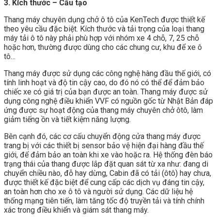
3. Kích thước – Cấu tạo
Thang máy chuyên dụng chở ô tô của KenTech được thiết kế
theo yêu cầu đặc biệt. Kích thước và tải trọng của loại thang
máy tải ô tô này phải phù hợp với nhóm xe 4 chỗ, 7, 25 chỗ
hoặc hơn, thường được dùng cho các chung cư, khu để xe ô
tô…
Thang máy được sử dụng các công nghệ hàng đầu thế giới, có
tính linh hoạt và độ tin cậy cao, do đó nó có thể để đảm bảo
chiếc xe có giá trị của bạn được an toàn. Thang máy được sử
dụng công nghệ điều khiển VVF có nguồn gốc từ Nhật Bản đáp
ứng được sự hoạt động của thang máy chuyên chở ôtô, làm
giảm tiếng ồn và tiết kiệm năng lượng.
Bên cạnh đó, các cơ cấu chuyển động cửa thang máy được
trang bị với các thiết bị sensor bảo vệ hiện đại hàng đầu thế
giới, để đảm bảo an toàn khi xe vào hoặc ra. Hệ thống đèn báo
trạng thái của thang được lắp đặt quan sát từ xa như: đang di
chuyển chiều nào, đỗ hay dừng, Cabin đã có tải (ôtô) hay chưa,
được thiết kế đặc biệt để cung cấp các dịch vụ đáng tin cậy,
an toàn hơn cho xe ô tô và người sử dụng. Các dữ liệu hệ
thống mạng tiên tiến, làm tăng tốc độ truyền tải và tính chính
xác trong điều khiển và giám sát thang máy.