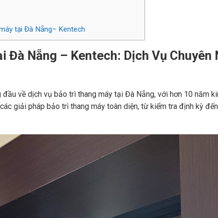
g máy tại Đà Nẵng– Kentech
ại Đà Nẵng – Kentech: Dịch Vụ Chuyên 
 đầu về dịch vụ bảo trì thang máy tại Đà Nẵng, với hơn 10 năm ki
ác giải pháp bảo trì thang máy toàn diện, từ kiểm tra định kỳ đ