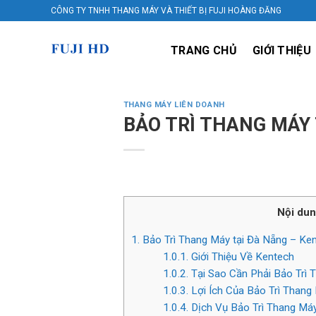
Skip
CÔNG TY TNHH THANG MÁY VÀ THIẾT BỊ FUJI HOÀNG ĐĂNG
to
content
TRANG CHỦ
GIỚI THIỆU
THANG MÁY LIÊN DOANH
BẢO TRÌ THANG MÁY 
Nội dun
1.
Bảo Trì Thang Máy tại Đà Nẵng – Ken
1.0.1.
Giới Thiệu Về Kentech
1.0.2.
Tại Sao Cần Phải Bảo Trì 
1.0.3.
Lợi Ích Của Bảo Trì Thang
1.0.4.
Dịch Vụ Bảo Trì Thang Má