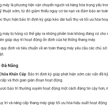
g máy là phương tiện vận chuyển người và hàng hóa trọng yếu tron
kỹ thuật sớm, từ đó giảm thiểu nguy cơ tai nạn và đảm bảo an to
iệc thực hiện bảo trì định kỳ giúp kéo dài tuổi thọ và tối ưu hóa h
ng máy bị hỏng có thể gây ra những phiền toái không đáng có cho
ên giúp duy trì hoạt động ổn định của hệ thống thang máy.
c quy định và tiêu chuẩn về an toàn thang máy yêu cầu các chủ sở 
ật.
i Đà Nẵng
 Chữa Khẩn Cấp
: Bảo trì định kỳ giúp phát hiện sớm các vấn đề k
 cấp và thời gian gián đoạn hoạt động.
ược bảo trì thường xuyên hoạt động một cách đáng tin cậy hơn, ma
duy trì và nâng cấp thang máy giúp tối ưu hóa hiệu suất hoạt động 