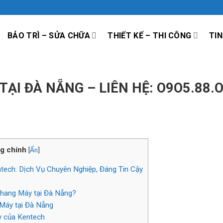
BẢO TRÌ – SỬA CHỮA
THIẾT KẾ – THI CÔNG
TIN
TẠI ĐÀ NẴNG – LIÊN HỆ: O9O5.88.
g chính
[
Ẩn
]
tech: Dịch Vụ Chuyên Nghiệp, Đáng Tin Cậy
Thang Máy tại Đà Nẵng?
 Máy tại Đà Nẵng
y của Kentech