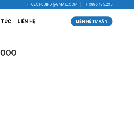
CEO.FUJIHD@GMAIL.COM
0886.135.235
 TỨC
LIÊN HỆ
LIÊN HỆ TƯ VẤN
OOOO