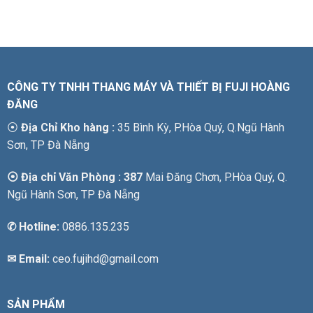
CÔNG TY TNHH THANG MÁY VÀ THIẾT BỊ FUJI HOÀNG
ĐĂNG
⦿
Địa Chỉ Kho hàng :
35 Bình Kỳ, P.Hòa Quý, Q.Ngũ Hành
Sơn, TP Đà Nẵng
⦿ Địa chỉ Văn Phòng : 387
Mai Đăng Chơn, P.Hòa Quý, Q.
Ngũ Hành Sơn, TP Đà Nẵng
✆
Hotline:
0886.135.235
✉ Email:
ceo.fujihd@gmail.com
SẢN PHẨM