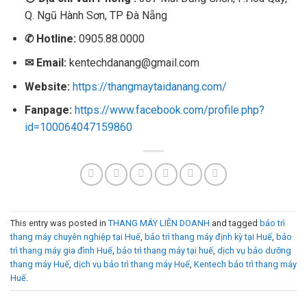
Q. Ngũ Hành Sơn, TP Đà Nẵng
✆
Hotline:
0905.88.0000
✉
Email:
kentechdanang@gmail.com
Website:
https://thangmaytaidanang.com/
Fanpage:
https://www.facebook.com/profile.php?
id=100064047159860
This entry was posted in
THANG MÁY LIÊN DOANH
and tagged
bảo trì
thang máy chuyên nghiệp tại Huế
,
bảo trì thang máy định kỳ tại Huế
,
bảo
trì thang máy gia đình Huế
,
bảo trì thang máy tại huế
,
dịch vụ bảo dưỡng
thang máy Huế
,
dịch vụ bảo trì thang máy Huế
,
Kentech bảo trì thang máy
Huế
.