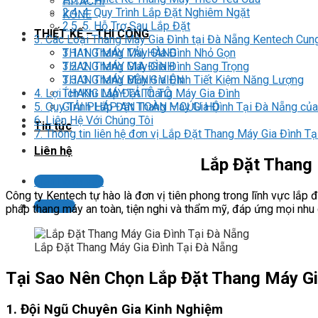
HITACHI
2.4.
4. Quy Trình Lắp Đặt Nghiêm Ngặt
KONE
2.5.
5. Hỗ Trợ Sau Lắp Đặt
THIẾT KẾ – THI CÔNG
3.
Các Loại Thang Máy Gia Đình tại Đà Nẵng Kentech Cun
3.1.
1. Thang Máy Gia Đình Nhỏ Gọn
THANG MÁY TẢI HÀNG
3.2.
2. Thang Máy Gia Đình Sang Trọng
THANG MÁY GIA ĐÌNH
3.3.
3. Thang Máy Gia Đình Tiết Kiệm Năng Lượng
THANG MÁY BỆNH VIỆN
4.
Lợi Ích Khi Lắp Đặt Thang Máy Gia Đình
THANG MÁY TẢI Ô TÔ
5.
Quy Trình Lắp Đặt Thang Máy Gia Đình Tại Đà Nẵng củ
GIẢI PHÁP AN TOÀN – CỨU HỘ
6.
Liên Hệ Với Chúng Tôi
Tin tức
7.
Thông tin liên hệ đơn vị Lắp Đặt Thang Máy Gia Đình T
Liên hệ
Lắp Đặt Thang 
Liên hệ tư vấn
Công ty Kentech tự hào là đơn vị tiên phong trong lĩnh vực lắp
LIÊN HỆ
pháp thang máy an toàn, tiện nghi và thẩm mỹ, đáp ứng mọi nhu 
Lắp Đặt Thang Máy Gia Đình Tại Đà Nẵng
Tại Sao Nên Chọn Lắp Đặt Thang Máy Gi
1. Đội Ngũ Chuyên Gia Kinh Nghiệm