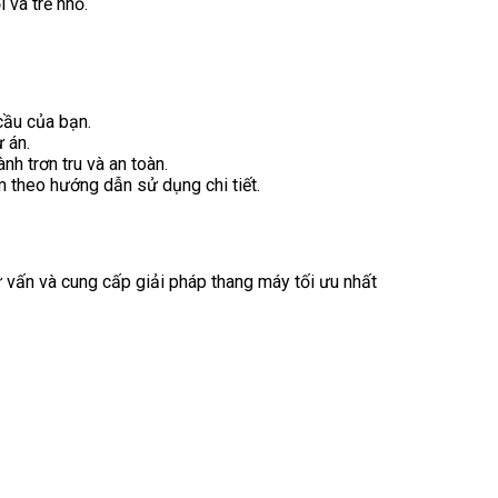
 và trẻ nhỏ.
 cầu của bạn.
ự án.
h trơn tru và an toàn.
m theo hướng dẫn sử dụng chi tiết.
ư vấn và cung cấp giải pháp thang máy tối ưu nhất