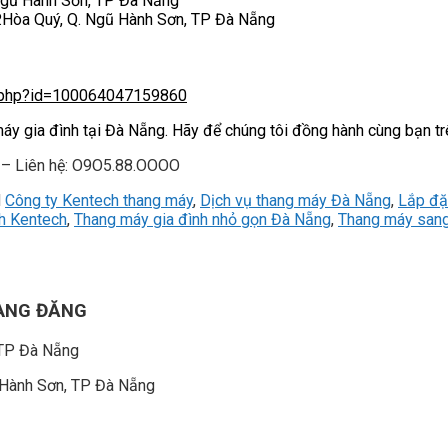
.Ngũ Hành Sơn, TP Đà Nẵng
.Hòa Quý, Q. Ngũ Hành Sơn, TP Đà Nẵng
e.php?id=100064047159860
máy gia đình tại Đà Nẵng. Hãy để chúng tôi đồng hành cùng bạn tr
 – Liên hệ: O9O5.88.OOOO
d
Công ty Kentech thang máy
,
Dịch vụ thang máy Đà Nẵng
,
Lắp đặ
h Kentech
,
Thang máy gia đình nhỏ gọn Đà Nẵng
,
Thang máy sang
OÀNG ĐĂNG
 TP Đà Nẵng
 Hành Sơn, TP Đà Nẵng