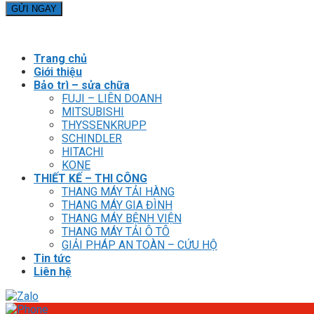
Trang chủ
Giới thiệu
Bảo trì – sửa chữa
FUJI – LIÊN DOANH
MITSUBISHI
THYSSENKRUPP
SCHINDLER
HITACHI
KONE
THIẾT KẾ – THI CÔNG
THANG MÁY TẢI HÀNG
THANG MÁY GIA ĐÌNH
THANG MÁY BỆNH VIỆN
THANG MÁY TẢI Ô TÔ
GIẢI PHÁP AN TOÀN – CỨU HỘ
Tin tức
Liên hệ