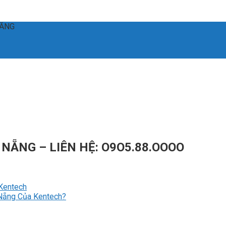
ĐĂNG
 NẴNG – LIÊN HỆ: O9O5.88.OOOO
Kentech
 Nẵng Của Kentech?