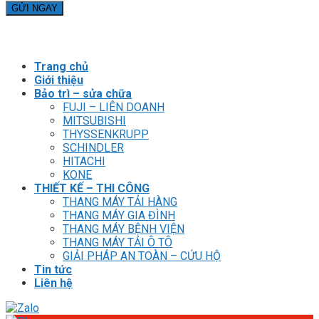
Trang chủ
Giới thiệu
Bảo trì – sửa chữa
FUJI – LIÊN DOANH
MITSUBISHI
THYSSENKRUPP
SCHINDLER
HITACHI
KONE
THIẾT KẾ – THI CÔNG
THANG MÁY TẢI HÀNG
THANG MÁY GIA ĐÌNH
THANG MÁY BỆNH VIỆN
THANG MÁY TẢI Ô TÔ
GIẢI PHÁP AN TOÀN – CỨU HỘ
Tin tức
Liên hệ