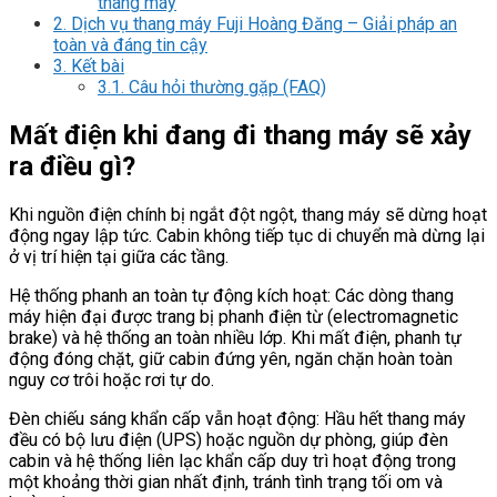
thang máy
2.
Dịch vụ thang máy Fuji Hoàng Đăng – Giải pháp an
toàn và đáng tin cậy
3.
Kết bài
3.1.
Câu hỏi thường gặp (FAQ)
Mất điện khi đang đi thang máy sẽ xảy
ra điều gì?
Khi nguồn điện chính bị ngắt đột ngột, thang máy sẽ dừng hoạt
động ngay lập tức. Cabin không tiếp tục di chuyển mà dừng lại
ở vị trí hiện tại giữa các tầng.
Hệ thống phanh an toàn tự động kích hoạt: Các dòng thang
máy hiện đại được trang bị phanh điện từ (electromagnetic
brake) và hệ thống an toàn nhiều lớp. Khi mất điện, phanh tự
động đóng chặt, giữ cabin đứng yên, ngăn chặn hoàn toàn
nguy cơ trôi hoặc rơi tự do.
Đèn chiếu sáng khẩn cấp vẫn hoạt động: Hầu hết thang máy
đều có bộ lưu điện (UPS) hoặc nguồn dự phòng, giúp đèn
cabin và hệ thống liên lạc khẩn cấp duy trì hoạt động trong
một khoảng thời gian nhất định, tránh tình trạng tối om và