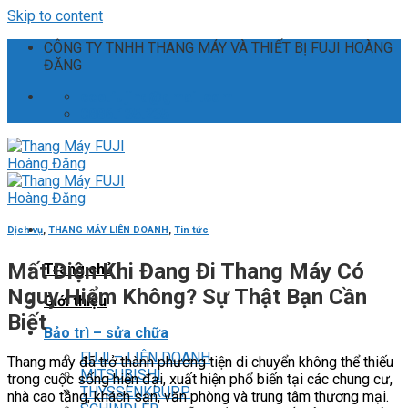
Skip to content
CÔNG TY TNHH THANG MÁY VÀ THIẾT BỊ FUJI HOÀNG
ĐĂNG
ceo.fujihd@gmail.com
0886.135.235
Dịch vụ
,
THANG MÁY LIÊN DOANH
,
Tin tức
Mất Điện Khi Đang Đi Thang Máy Có
Trang chủ
Nguy Hiểm Không? Sự Thật Bạn Cần
Giới thiệu
Biết
Bảo trì – sửa chữa
FUJI – LIÊN DOANH
Thang máy đã trở thành phương tiện di chuyển không thể thiếu
MITSUBISHI
trong cuộc sống hiện đại, xuất hiện phổ biến tại các chung cư,
THYSSENKRUPP
nhà cao tầng, khách sạn, văn phòng và trung tâm thương mại.