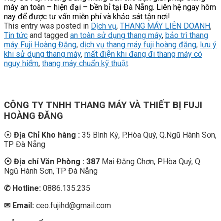
máy an toàn – hiện đại – bền bỉ tại Đà Nẵng. Liên hệ ngay hôm
nay để được tư vấn miễn phí và khảo sát tận nơi!
This entry was posted in
Dịch vụ
,
THANG MÁY LIÊN DOANH
,
Tin tức
and tagged
an toàn sử dụng thang máy
,
bảo trì thang
máy Fuji Hoàng Đăng
,
dịch vụ thang máy fuji hoàng đăng
,
lưu ý
khi sử dụng thang máy
,
mất điện khi đang đi thang máy có
nguy hiểm
,
thang máy chuẩn kỹ thuật
.
CÔNG TY TNHH THANG MÁY VÀ THIẾT BỊ FUJI
HOÀNG ĐĂNG
⦿
Địa Chỉ Kho hàng :
35 Bình Kỳ, P.Hòa Quý, Q.Ngũ Hành Sơn,
TP Đà Nẵng
⦿ Địa chỉ Văn Phòng : 387
Mai Đăng Chơn, P.Hòa Quý, Q.
Ngũ Hành Sơn, TP Đà Nẵng
✆
Hotline:
0886.135.235
✉ Email:
ceo.fujihd@gmail.com