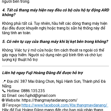
người bên trong.
4. Tất cả thang máy hiện nay đều có bộ cứu hộ tự động ARD
không?
Không phải tất cả. Tuy nhiên, hầu hết các dòng thang máy hiện
đại đều được khuyến nghị hoặc trang bị sẵn hệ thống này để
tăng tính an toàn.
5. Có nên tự cạy cửa thang máy khi bị kẹt bên trong không?
Không. Việc tự ý mở cửa hoặc tìm cách thoát ra ngoài có thể
gây nguy hiểm. Người sử dụng nên giữ bình tĩnh và chờ lực
lượng kỹ thuật hỗ trợ.
Liên hệ ngay Fuji Hoàng Đăng để được hỗ trợ
📍 Địa chỉ: 387 Mai Đăng Chơn, Ngũ Hành Sơn, Thành phố Đà
Nẵng.
📞 Hotline: 0886.135.235
📧 Email: ceo.fujihd@gmail.com
🌐 Website: https://thangmaytaidanang.com/
📘Fanpage:
https://www.facebook.com/Kte.thangmaydanang/
Hãy để Fuji Hoàng Đăng mang đến cho bạn giải pháp thang