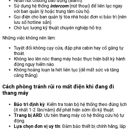
Nhấn nút chuông báo động (alarm).
Sử dụng hệ thống
intercom
(nút thoại) để liên lạc ngay
với ban quản lý hoặc trung tâm cứu hộ.
Gọi điện cho ban quản lý tòa nhà hoặc đơn vị bảo trì (nên
lưu số hotline sẵn).
Chờ lực lượng kỹ thuật chuyên nghiệp hỗ trợ.
Những việc không nên làm:
Tuyệt đối không cạy cửa, đập phá cabin hay cố gắng tự
thoát.
Không leo lên nóc thang máy hoặc thực hiện bất kỳ hành
động nguy hiểm nào.
Không hoảng loạn la hét liên tục (dễ mất sức và tăng
căng thẳng).
Cách phòng tránh rủi ro mất điện khi đang đi
thang máy
Bảo trì định kỳ
: Kiểm tra toàn bộ hệ thống theo đúng lịch
(ít nhất 1-2 lần/năm) để phát hiện sớm lỗi kỹ thuật.
Trang bị ARD
: Ưu tiên thang máy có hệ thống cứu hộ tự
động.
Lựa chọn đơn vị uy tín
: Đảm bảo thiết bị chính hãng, lắp