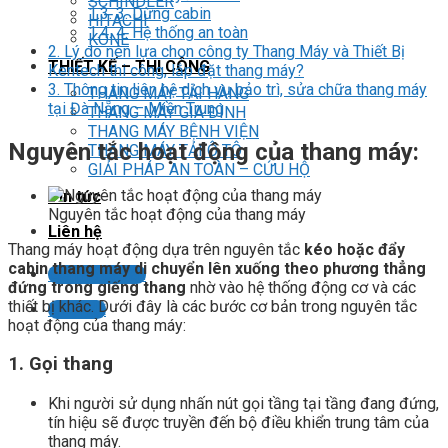
SCHINDLER
1.3.
3. Dừng cabin
HITACHI
1.4.
4. Hệ thống an toàn
KONE
2.
Lý do nên lựa chọn công ty Thang Máy và Thiết Bị
THIẾT KẾ – THI CÔNG
Kentech thi công, lắp đặt thang máy?
3.
Thông tin liên hệ dịch vụ bảo trì, sửa chữa thang máy
THANG MÁY TẢI HÀNG
tại Đà Nẵng – Miền Trung
THANG MÁY GIA ĐÌNH
THANG MÁY BỆNH VIỆN
Nguyên tắc hoạt động của thang máy:
THANG MÁY TẢI Ô TÔ
GIẢI PHÁP AN TOÀN – CỨU HỘ
Tin tức
Nguyên tắc hoạt động của thang máy
Liên hệ
Thang máy hoạt động dựa trên nguyên tắc
kéo hoặc đẩy
cabin thang máy di chuyển lên xuống theo phương thẳng
Liên hệ tư vấn
đứng trong giếng thang
nhờ vào hệ thống động cơ và các
thiết bị khác. Dưới đây là các bước cơ bản trong nguyên tắc
LIÊN HỆ
hoạt động của thang máy:
1. Gọi thang
Khi người sử dụng nhấn nút gọi tầng tại tầng đang đứng,
tín hiệu sẽ được truyền đến bộ điều khiển trung tâm của
thang máy.