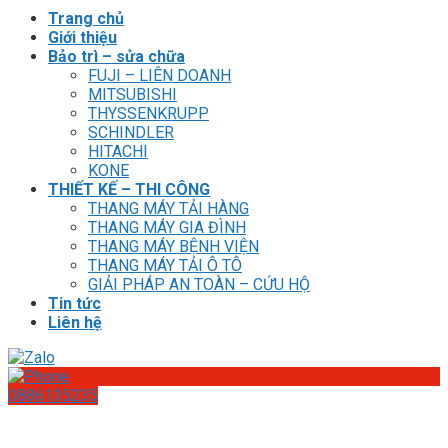
Trang chủ
Giới thiệu
Bảo trì – sửa chữa
FUJI – LIÊN DOANH
MITSUBISHI
THYSSENKRUPP
SCHINDLER
HITACHI
KONE
THIẾT KẾ – THI CÔNG
THANG MÁY TẢI HÀNG
THANG MÁY GIA ĐÌNH
THANG MÁY BỆNH VIỆN
THANG MÁY TẢI Ô TÔ
GIẢI PHÁP AN TOÀN – CỨU HỘ
Tin tức
Liên hệ
0886135235