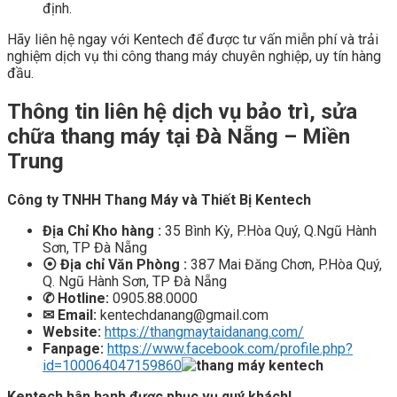
định.
Hãy liên hệ ngay với Kentech để được tư vấn miễn phí và trải
nghiệm dịch vụ thi công thang máy chuyên nghiệp, uy tín hàng
đầu.
Thông tin liên hệ dịch vụ bảo trì, sửa
chữa thang máy tại Đà Nẵng – Miền
Trung
Công ty TNHH Thang Máy và Thiết Bị Kentech
Địa Chỉ Kho hàng :
35 Bình Kỳ, P.Hòa Quý, Q.Ngũ Hành
Sơn, TP Đà Nẵng
⦿ Địa chỉ Văn Phòng :
387 Mai Đăng Chơn, P.Hòa Quý,
Q. Ngũ Hành Sơn, TP Đà Nẵng
✆
Hotline:
0905.88.0000
✉ Email:
kentechdanang@gmail.com
Website:
https://thangmaytaidanang.com/
Fanpage:
https://www.facebook.com/profile.php?
id=100064047159860
Kentech hân hạnh được phục vụ quý khách!