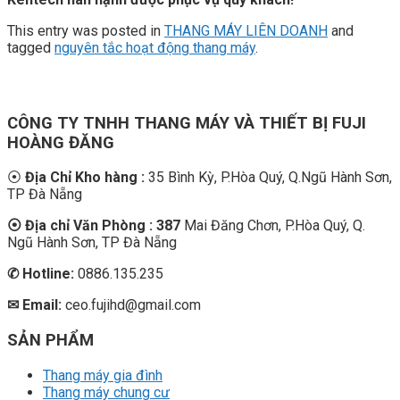
This entry was posted in
THANG MÁY LIÊN DOANH
and
tagged
nguyên tắc hoạt động thang máy
.
CÔNG TY TNHH THANG MÁY VÀ THIẾT BỊ FUJI
HOÀNG ĐĂNG
⦿
Địa Chỉ Kho hàng :
35 Bình Kỳ, P.Hòa Quý, Q.Ngũ Hành Sơn,
TP Đà Nẵng
⦿ Địa chỉ Văn Phòng : 387
Mai Đăng Chơn, P.Hòa Quý, Q.
Ngũ Hành Sơn, TP Đà Nẵng
✆
Hotline:
0886.135.235
✉ Email:
ceo.fujihd@gmail.com
SẢN PHẨM
Thang máy gia đình
Thang máy chung cư