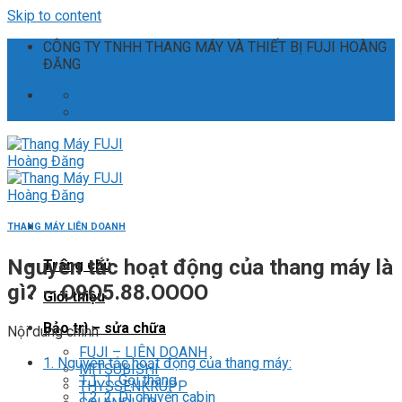
Skip to content
CÔNG TY TNHH THANG MÁY VÀ THIẾT BỊ FUJI HOÀNG
ĐĂNG
ceo.fujihd@gmail.com
0886.135.235
THANG MÁY LIÊN DOANH
Nguyên tắc hoạt động của thang máy là
Trang chủ
gì? – O9O5.88.OOOO
Giới thiệu
Bảo trì – sửa chữa
Nội dung chính
FUJI – LIÊN DOANH
1.
Nguyên tắc hoạt động của thang máy:
MITSUBISHI
1.1.
1. Gọi thang
THYSSENKRUPP
1.2.
2. Di chuyển cabin