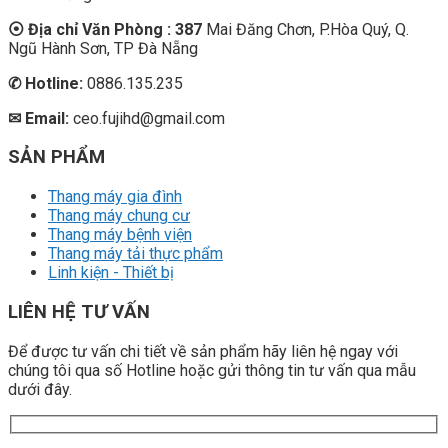
⦿ Địa chỉ Văn Phòng : 387
Mai Đăng Chơn, P.Hòa Quý, Q.
Ngũ Hành Sơn, TP Đà Nẵng
✆
Hotline:
0886.135.235
✉ Email:
ceo.fujihd@gmail.com
SẢN PHẨM
Thang máy gia đình
Thang máy chung cư
Thang máy bệnh viện
Thang máy tải thực phẩm
Linh kiện - Thiết bị
LIÊN HỆ TƯ VẤN
Để được tư vấn chi tiết về sản phẩm hãy liên hệ ngay với
chúng tôi qua số Hotline hoặc gửi thông tin tư vấn qua mẫu
dưới đây.