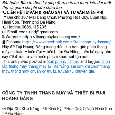
Bắt buộc. Bảo trì định kỳ giúp đảm bảo an toàn, kéo dài tuổi
thọ và giảm chi phí sửa chữa lớn.
📞 LIÊN HỆ TƯ VẤN & KHẢO SÁT VÀ TƯ VẤN MIỄN PHÍ
📍 Địa chỉ: 387 Mai Đăng Chơn, Phường Hòa Qúy, Quận Ngũ
Hành Sơn, Thành phố Đà Nẵng.
📞 Hotline: 0886.135.235
📧 Email: ceo.fujihd@gmail.com
🌐 Website: https://thangmaytaidanang.com/
📘Fanpage:
https://www.facebook.com/Kte.thangmaydanang/
Hãy để Fuji Hoàng Đăng mang đến cho bạn giải pháp thang
máy an toàn – hiện đại – bền bỉ tại Đà Nẵng. Liên hệ ngay hôm
nay để được tư vấn miễn phí và khảo sát tận nơi!
This entry was posted in
Sản phẩm
,
Tin tức
and tagged
chọn
lắp thang máy. thang máy tại Đà Nẵng
,
sai lầm khi chọn thang
máy
,
thang máy chuẩn kỹ thuật
,
tư vấn từ chuyên gia
.
CÔNG TY TNHH THANG MÁY VÀ THIẾT BỊ FUJI
HOÀNG ĐĂNG
⦿
Địa Chỉ Kho hàng :
35 Bình Kỳ, P.Hòa Quý, Q.Ngũ Hành Sơn,
TP Đà Nẵng