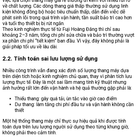
việc lựa chọn thang máy giá rẻ thường đi kèm với nhiều rủi ro
về chất lượng. Các dòng thang giá thấp thường sử dụng linh
kiện không đồng bộ hoặc tiêu chuẩn thấp, dẫn đến việc dễ
phát sinh lỗi trong quá trình vận hành, tần suất bảo trì cao hơn
và tuổi thọ thiết bị bị rút ngắn.
Theo kinh nghiệm thực tế từ Fuji Hoàng Đăng thì chỉ sau
khoảng 2–3 năm, tổng chi phí sửa chữa và bảo trì thường vượt
xa phần chi phí “tiết kiệm” ban đầu. Vì vậy, đây không phải là
giải pháp tối ưu về lâu dài.
2.2. Tính toán sai lưu lượng sử dụng
Nhiều công trình vẫn đang xác định số lượng thang máy dựa
trên diện tích hoặc kinh nghiệm chủ quan, thay vì phân tích lưu
lượng thực tế. Đây là một sai lầm mang tính kỹ thuật nhưng
ảnh hưởng rất lớn đến vận hành và hệ quả thường gặp phải là:
Thiếu thang: gây quá tải, ùn tắc vào giờ cao điểm
Dư thang: làm tăng chi phí đầu tư và vận hành không cần
thiết
Một hệ thống thang máy chỉ thực sự hiệu quả khi được tính
toán dựa trên lưu lượng người sử dụng theo từng khung giờ,
không phải theo cảm tính.