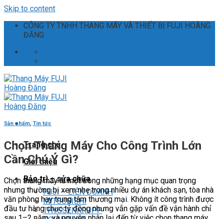
Skip to content
CÔNG TY TNHH THANG MÁY VÀ THIẾT BỊ FUJI HOÀNG
ĐĂNG
ceo.fujihd@gmail.com
0886.135.235
Sản phẩm
,
Tin tức
Chọn Thang Máy Cho Công Trình Lớn
Trang chủ
Cần Chú Ý Gì?
Giới thiệu
Bảo trì – sửa chữa
Chọn thang máy là một trong những hạng mục quan trọng
nhưng thường bị xem nhẹ trong nhiều dự án khách sạn, tòa nhà
FUJI – LIÊN DOANH
văn phòng hay trung tâm thương mại. Không ít công trình được
MITSUBISHI
đầu tư hàng chục tỷ đồng nhưng vẫn gặp vấn đề vận hành chỉ
THYSSENKRUPP
sau 1–2 năm, và nguyên nhân lại đến từ việc chọn thang máy