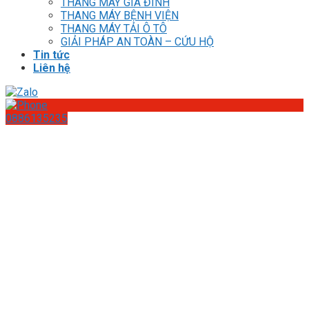
THANG MÁY GIA ĐÌNH
THANG MÁY BỆNH VIỆN
THANG MÁY TẢI Ô TÔ
GIẢI PHÁP AN TOÀN – CỨU HỘ
Tin tức
Liên hệ
0886135235