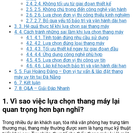
2.4.
2.4. Không tối ưu từ giai đoạn thiết kế
2.5.
2.5. Không chú trọng đến công nghệ vận hành
2.6.
2.6. Lựa chọn đơn vị thi công thiếu kinh nghiệm
2.7.
2.7. Bỏ qua yếu tố bảo trì và vận hành dài hạn
3.
3. Hệ quả thực tế khi lựa chọn sai thang máy
4.
4. Cách tránh những sai lầm khi lựa chọn thang máy
4.1.
4.1. Tính toán đúng nhu cầu sử dụng
4.2.
4.2. Lựa chọn đúng loại thang máy
4.3.
4.3. Tối ưu thiết kế ngay từ giai đoạn đầu
4.4.
4.4. Ứng dụng công nghệ phù hợp
4.5.
4.5. Lựa chọn đơn vị thi công uy tín
4.6.
4.6. Lập kế hoạch bảo trì và vận hành dài hạn
5.
5. Fuji Hoàng Đăng – Đơn vị tư vấn & lắp đặt thang
máy uy tín tại Đà Nẵng
6.
7. Kết luận
7.
8. Q&A – Giải Đáp Nhanh
1. Vì sao việc lựa chọn thang máy lại
quan trọng hơn bạn nghĩ?
Trong nhiều dự án khách sạn, tòa nhà văn phòng hay trung tâm
thương mại, thang máy thường được xem là hạng mục kỹ thuật