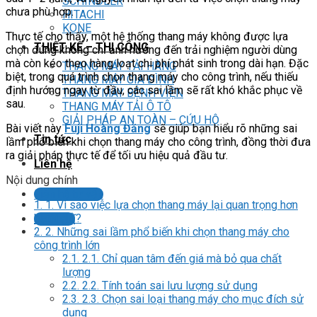
SCHINDLER
chưa phù hợp.
HITACHI
KONE
Thực tế cho thấy, một hệ thống thang máy không được lựa
THIẾT KẾ – THI CÔNG
chọn đúng không chỉ ảnh hưởng đến trải nghiệm người dùng
mà còn kéo theo hàng loạt chi phí phát sinh trong dài hạn. Đặc
THANG MÁY TẢI HÀNG
biệt, trong quá trình chọn thang máy cho công trình, nếu thiếu
THANG MÁY GIA ĐÌNH
định hướng ngay từ đầu, các sai lầm sẽ rất khó khắc phục về
THANG MÁY BỆNH VIỆN
sau.
THANG MÁY TẢI Ô TÔ
GIẢI PHÁP AN TOÀN – CỨU HỘ
Bài viết này
Fuji Hoàng Đăng
sẽ giúp bạn hiểu rõ những sai
Tin tức
lầm phổ biến khi chọn thang máy cho công trình, đồng thời đưa
ra giải pháp thực tế để tối ưu hiệu quả đầu tư.
Liên hệ
Nội dung chính
Liên hệ tư vấn
1.
1. Vì sao việc lựa chọn thang máy lại quan trọng hơn
bạn nghĩ?
LIÊN HỆ
2.
2. Những sai lầm phổ biến khi chọn thang máy cho
công trình lớn
2.1.
2.1. Chỉ quan tâm đến giá mà bỏ qua chất
lượng
2.2.
2.2. Tính toán sai lưu lượng sử dụng
2.3.
2.3. Chọn sai loại thang máy cho mục đích sử
dụng