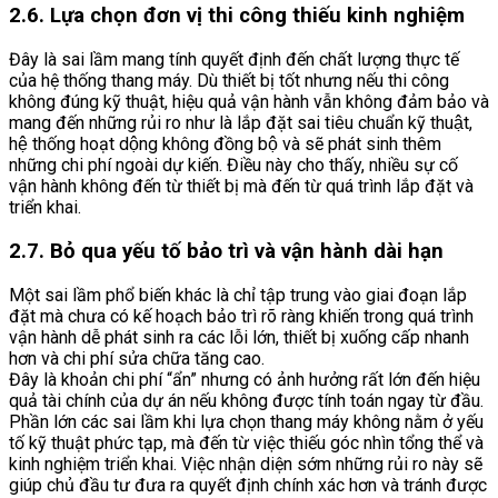
2.6. Lựa chọn đơn vị thi công thiếu kinh nghiệm
Đây là sai lầm mang tính quyết định đến chất lượng thực tế
của hệ thống thang máy. Dù thiết bị tốt nhưng nếu thi công
không đúng kỹ thuật, hiệu quả vận hành vẫn không đảm bảo và
mang đến những rủi ro như là lắp đặt sai tiêu chuẩn kỹ thuật,
hệ thống hoạt dộng không đồng bộ và sẽ phát sinh thêm
những chi phí ngoài dự kiến. Điều này cho thấy, nhiều sự cố
vận hành không đến từ thiết bị mà đến từ quá trình lắp đặt và
triển khai.
2.7. Bỏ qua yếu tố bảo trì và vận hành dài hạn
Một sai lầm phổ biến khác là chỉ tập trung vào giai đoạn lắp
đặt mà chưa có kế hoạch bảo trì rõ ràng khiến trong quá trình
vận hành dễ phát sinh ra các lỗi lớn, thiết bị xuống cấp nhanh
hơn và chi phí sửa chữa tăng cao.
Đây là khoản chi phí “ẩn” nhưng có ảnh hưởng rất lớn đến hiệu
quả tài chính của dự án nếu không được tính toán ngay từ đầu.
Phần lớn các sai lầm khi lựa chọn thang máy không nằm ở yếu
tố kỹ thuật phức tạp, mà đến từ việc thiếu góc nhìn tổng thể và
kinh nghiệm triển khai. Việc nhận diện sớm những rủi ro này sẽ
giúp chủ đầu tư đưa ra quyết định chính xác hơn và tránh được