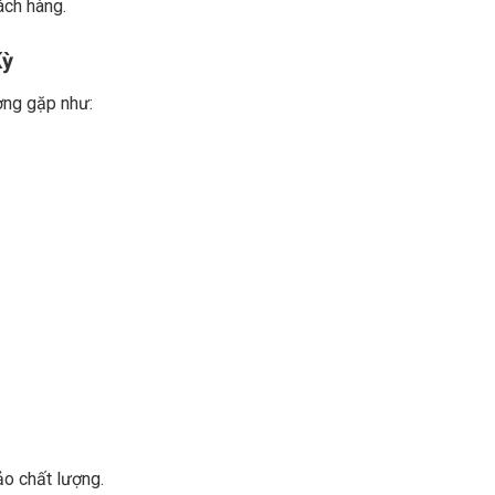
ách hàng.
Kỳ
ờng gặp như:
ảo chất lượng.