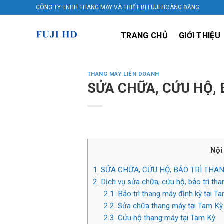
Skip
CÔNG TY TNHH THANG MÁY VÀ THIẾT BỊ FUJI HOÀNG ĐĂNG
to
content
TRANG CHỦ
GIỚI THIỆU
THANG MÁY LIÊN DOANH
SỬA CHỮA, CỨU HỘ, 
Nội
1.
SỬA CHỮA, CỨU HỘ, BẢO TRÌ THAN
2.
Dịch vụ sửa chữa, cứu hộ, bảo trì th
2.1.
Bảo trì thang máy định kỳ tại T
2.2.
Sửa chữa thang máy tại Tam Kỳ
2.3.
Cứu hộ thang máy tại Tam Kỳ