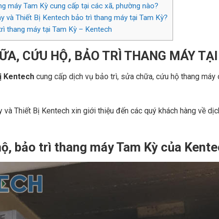
ang máy Tam Kỳ cung cấp tại các xã, phường nào?
 và Thiết Bị Kentech bảo trì thang máy tại Tam Kỳ?
 trì thang máy tại Tam Kỳ – Kentech
ỮA, CỨU HỘ, BẢO TRÌ THANG MÁY TẠI
ị Kentech
cung cấp dịch vụ bảo trì, sửa chữa, cứu hộ thang máy c
và Thiết Bị Kentech xin giới thiệu đến các quý khách hàng về dịc
ộ, bảo trì thang máy Tam Kỳ của Kentec