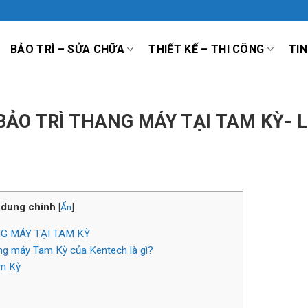
BẢO TRÌ – SỬA CHỮA
THIẾT KẾ – THI CÔNG
TIN
BẢO TRÌ THANG MÁY TẠI TAM KỲ- 
 dung chính
[
Ẩn
]
G MÁY TẠI TAM KỲ
ang máy Tam Kỳ của Kentech là gì?
am Kỳ