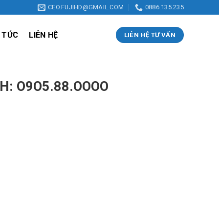
CEO.FUJIHD@GMAIL.COM
0886.135.235
 TỨC
LIÊN HỆ
LIÊN HỆ TƯ VẤN
LH: O9O5.88.OOOO