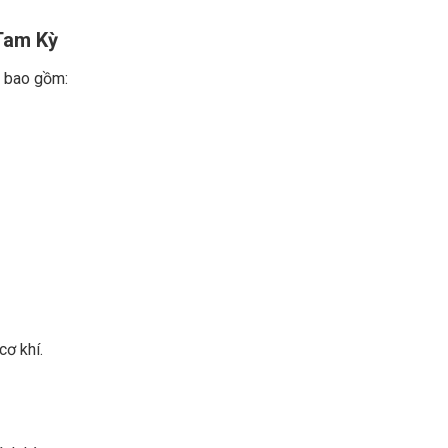
 Tam Kỳ
, bao gồm:
ơ khí.