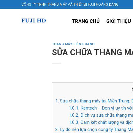
Skip
CÔNG TY TNHH THANG MÁY VÀ THIẾT BỊ FUJI HOÀNG ĐĂNG
to
content
TRANG CHỦ
GIỚI THIỆU
THANG MÁY LIÊN DOANH
SỬA CHỮA THANG MÁY
1.
Sửa chữa thang máy tại Miền Trung: D
1.0.1.
Kentech – Đơn vị uy tín vớ
1.0.2.
Dịch vụ sửa chữa thang m
1.0.3.
Cam kết chất lượng và dịc
2.
Lý do nên lựa chọn công ty Thang Má