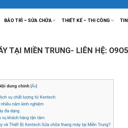
BẢO TRÌ – SỬA CHỮA
THIẾT KẾ – THI CÔNG
TIN
 TẠI MIỀN TRUNG- LIÊN HỆ: O9O
Nội dung chính
[
Ẩn
]
ịch vụ chất lượng từ Kentech
i nhiều năm kinh nghiệm
áy đa dạng
h vụ khách hàng tận tâm
y và Thiết Bị Kentech Sửa chữa thang máy tại Miền Trung?