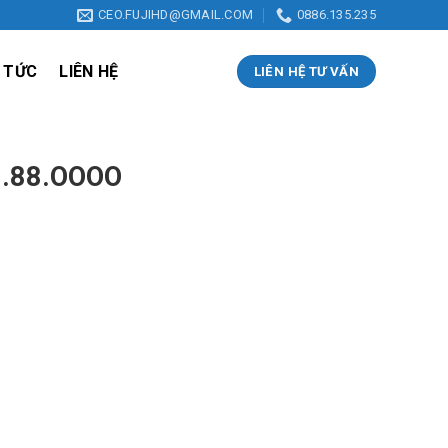
CEO.FUJIHD@GMAIL.COM
0886.135.235
 TỨC
LIÊN HỆ
LIÊN HỆ TƯ VẤN
5.88.OOOO