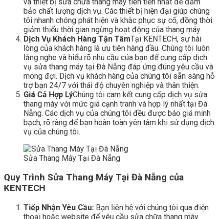
và thiết bị sửa chữa thang máy tiên tiến nhất để đảm
bảo chất lượng dịch vụ. Các thiết bị hiện đại giúp chúng
tôi nhanh chóng phát hiện và khắc phục sự cố, đồng thời
giảm thiểu thời gian ngừng hoạt động của thang máy.
Dịch Vụ Khách Hàng Tận Tâm
Tại KENTECH, sự hài
lòng của khách hàng là ưu tiên hàng đầu. Chúng tôi luôn
lắng nghe và hiểu rõ nhu cầu của bạn để cung cấp dịch
vụ sửa thang máy tại Đà Nẵng đáp ứng đúng yêu cầu và
mong đợi. Dịch vụ khách hàng của chúng tôi sẵn sàng hỗ
trợ bạn 24/7 với thái độ chuyên nghiệp và thân thiện.
Giá Cả Hợp Lý
Chúng tôi cam kết cung cấp dịch vụ sửa
thang máy với mức giá cạnh tranh và hợp lý nhất tại Đà
Nẵng. Các dịch vụ của chúng tôi đều được báo giá minh
bạch, rõ ràng để bạn hoàn toàn yên tâm khi sử dụng dịch
vụ của chúng tôi.
Sửa Thang Máy Tại Đà Nẵng
Quy Trình Sửa Thang Máy Tại Đà Nẵng của
KENTECH
Tiếp Nhận Yêu Cầu:
Bạn liên hệ với chúng tôi qua điện
thoại hoặc website để yêu cầu sửa chữa thang máy.