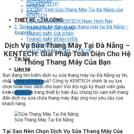
SCHINDLER
Của KENTECH?
HITACHI
1.2.
Quy Trình Sửa Thang Máy Tại Đà Nẵng của
KONE
KENTECH
THIẾT KẾ – THI CÔNG
1.3.
Liên Hệ Với KENTECH Ngay Hôm Nay
2.
Thông tin liên hệ đơn vị sửa thang máy tại Đà Nẵng –
THANG MÁY TẢI HÀNG
Kentech.
THANG MÁY GIA ĐÌNH
THANG MÁY BỆNH VIỆN
Dịch Vụ Sửa Thang Máy Tại Đà Nẵng –
THANG MÁY TẢI Ô TÔ
GIẢI PHÁP AN TOÀN – CỨU HỘ
KENTECH: Giải Pháp Toàn Diện Cho Hệ
Tin tức
Thống Thang Máy Của Bạn
Liên hệ
Bạn đang tìm kiếm dịch vụ sửa thang máy tại Đà Nẵng uy tín,
chất lượng và hiệu quả? Công ty KENTECH chính là sự lựa
Liên hệ tư vấn
chọn hoàn hảo dành cho bạn! Với đội ngũ kỹ thuật viên giàu
kinh nghiệm và trang thiết bị hiện đại, chúng tôi cam kết mang
LIÊN HỆ
đến dịch vụ sửa chữa thang máy đáp ứng mọi yêu cầu của
khách hàng.
Sửa Thang Máy Tại Đà Nẵng
Tại Sao Nên Chọn Dịch Vụ Sửa Thang Máy Của