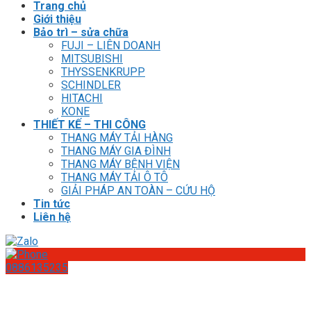
Trang chủ
Giới thiệu
Bảo trì – sửa chữa
FUJI – LIÊN DOANH
MITSUBISHI
THYSSENKRUPP
SCHINDLER
HITACHI
KONE
THIẾT KẾ – THI CÔNG
THANG MÁY TẢI HÀNG
THANG MÁY GIA ĐÌNH
THANG MÁY BỆNH VIỆN
THANG MÁY TẢI Ô TÔ
GIẢI PHÁP AN TOÀN – CỨU HỘ
Tin tức
Liên hệ
0886135235