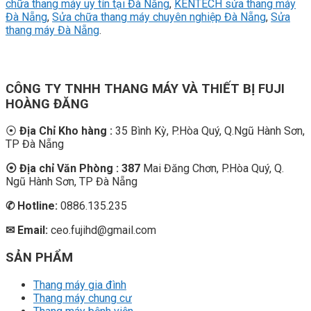
chữa thang máy uy tín tại Đà Nẵng
,
KENTECH sửa thang máy
Đà Nẵng
,
Sửa chữa thang máy chuyên nghiệp Đà Nẵng
,
Sửa
thang máy Đà Nẵng
.
CÔNG TY TNHH THANG MÁY VÀ THIẾT BỊ FUJI
HOÀNG ĐĂNG
⦿
Địa Chỉ Kho hàng :
35 Bình Kỳ, P.Hòa Quý, Q.Ngũ Hành Sơn,
TP Đà Nẵng
⦿ Địa chỉ Văn Phòng : 387
Mai Đăng Chơn, P.Hòa Quý, Q.
Ngũ Hành Sơn, TP Đà Nẵng
✆
Hotline:
0886.135.235
✉ Email:
ceo.fujihd@gmail.com
SẢN PHẨM
Thang máy gia đình
Thang máy chung cư