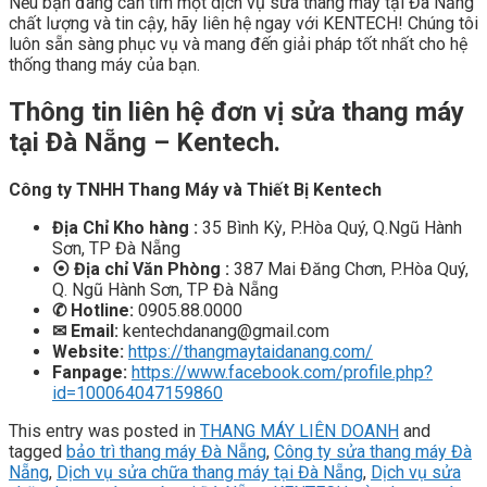
Nếu bạn đang cần tìm một dịch vụ sửa thang máy tại Đà Nẵng
chất lượng và tin cậy, hãy liên hệ ngay với KENTECH! Chúng tôi
luôn sẵn sàng phục vụ và mang đến giải pháp tốt nhất cho hệ
thống thang máy của bạn.
Thông tin liên hệ đơn vị sửa thang máy
tại Đà Nẵng – Kentech.
Công ty TNHH Thang Máy và Thiết Bị Kentech
Địa Chỉ Kho hàng :
35 Bình Kỳ, P.Hòa Quý, Q.Ngũ Hành
Sơn, TP Đà Nẵng
⦿
Địa chỉ Văn Phòng :
387 Mai Đăng Chơn, P.Hòa Quý,
Q. Ngũ Hành Sơn, TP Đà Nẵng
✆
Hotline:
0905.88.0000
✉
Email:
kentechdanang@gmail.com
Website:
https://thangmaytaidanang.com/
Fanpage:
https://www.facebook.com/profile.php?
id=100064047159860
This entry was posted in
THANG MÁY LIÊN DOANH
and
tagged
bảo trì thang máy Đà Nẵng
,
Công ty sửa thang máy Đà
Nẵng
,
Dịch vụ sửa chữa thang máy tại Đà Nẵng
,
Dịch vụ sửa