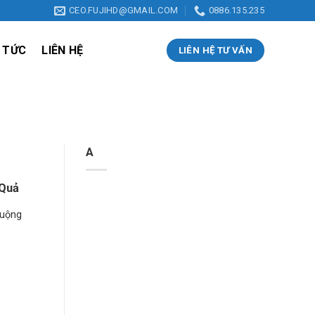
CEO.FUJIHD@GMAIL.COM
0886.135.235
 TỨC
LIÊN HỆ
LIÊN HỆ TƯ VẤN
A
 Quả
huộng