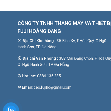
CÔNG TY TNHH THANG MÁY VÀ THIẾT B
FUJI HOÀNG ĐĂNG
⦿
Địa Chỉ Kho hàng :
35 Bình Kỳ, P.Hòa Quý, Q.Ngũ
Hành Sơn, TP Đà Nẵng
⦿ Địa chỉ Văn Phòng : 387
Mai Đăng Chơn, P.Hòa Quý
Q. Ngũ Hành Sơn, TP Đà Nẵng
✆
Hotline:
0886.135.235
✉ Email:
ceo.fujihd@gmail.com