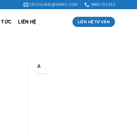
CEO.FUJIHD@GMAIL.COM
0886.135.235
 TỨC
LIÊN HỆ
LIÊN HỆ TƯ VẤN
A