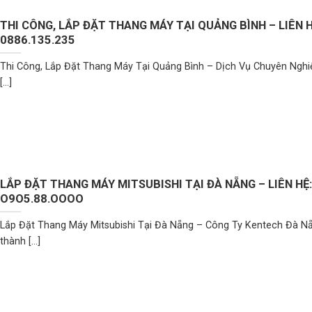
THI CÔNG, LẮP ĐẶT THANG MÁY TẠI QUẢNG BÌNH – LIÊN H
0886.135.235
Thi Công, Lắp Đặt Thang Máy Tại Quảng Bình – Dịch Vụ Chuyên Nghi
[...]
LẮP ĐẶT THANG MÁY MITSUBISHI TẠI ĐÀ NẴNG – LIÊN HỆ:
O9O5.88.OOOO
Lắp Đặt Thang Máy Mitsubishi Tại Đà Nẵng – Công Ty Kentech Đà Nẵ
thành [...]