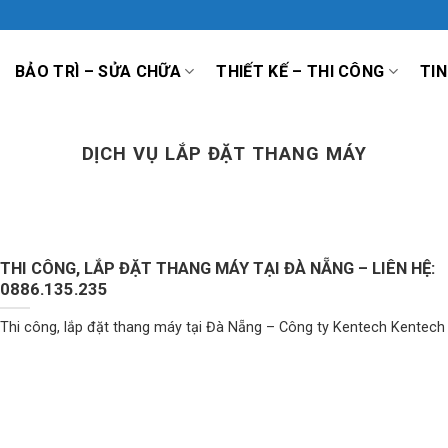
BẢO TRÌ – SỬA CHỮA
THIẾT KẾ – THI CÔNG
TIN
DỊCH VỤ LẮP ĐẶT THANG MÁY
THI CÔNG, LẮP ĐẶT THANG MÁY TẠI ĐÀ NẴNG – LIÊN HỆ:
0886.135.235
Thi công, lắp đặt thang máy tại Đà Nẵng – Công ty Kentech Kentech là