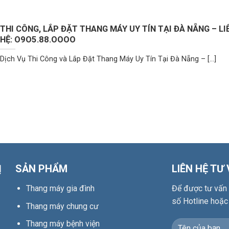
THI CÔNG, LẮP ĐẶT THANG MÁY UY TÍN TẠI ĐÀ NẴNG – LI
HỆ: O9O5.88.OOOO
Dịch Vụ Thi Công và Lắp Đặt Thang Máy Uy Tín Tại Đà Nẵng – [...]
Ị
SẢN PHẨM
LIÊN HỆ TƯ
Thang máy gia đình
Để được tư vấn c
số Hotline hoặc
Thang máy chung cư
Thang máy bệnh viện