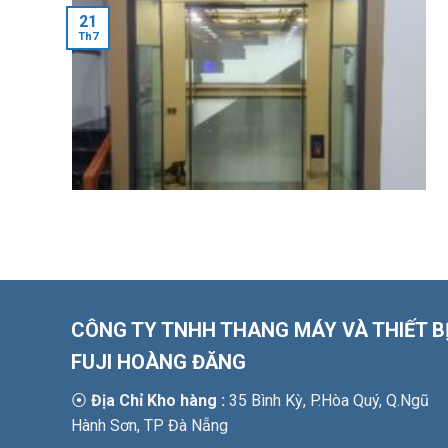
21
Th7
CÔNG TY TNHH THANG MÁY VÀ THIẾT B
FUJI HOÀNG ĐĂNG
⦿
Địa Chỉ Kho hàng :
35 Bình Kỳ, P.Hòa Quý, Q.Ngũ
Hành Sơn, TP Đà Nẵng