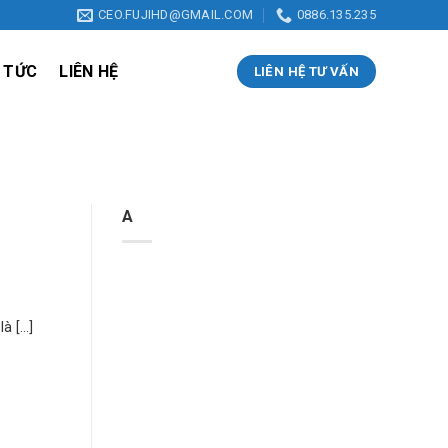
CEO.FUJIHD@GMAIL.COM
0886.135.235
 TỨC
LIÊN HỆ
LIÊN HỆ TƯ VẤN
A
 [...]