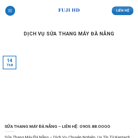
Skip
to
LIÊN HỆ
content
DỊCH VỤ SỬA THANG MÁY ĐÀ NẴNG
14
Th8
SỬA THANG MÁY ĐÀ NẴNG – LIÊN HỆ: O9O5.88.OOOO
Sửa Thang Máy Đà Nẵng – Dịch Vụ Chuyên Nghiệp, Uy Tín Từ Kentech