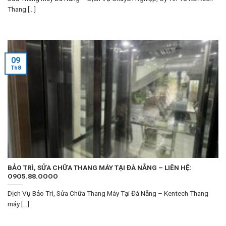
Thang [...]
09
Th8
BẢO TRÌ, SỬA CHỮA THANG MÁY TẠI ĐÀ NẴNG – LIÊN HỆ:
O9O5.88.OOOO
Dịch Vụ Bảo Trì, Sửa Chữa Thang Máy Tại Đà Nẵng – Kentech Thang
máy [...]