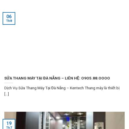
06
Th8
SỬA THANG MÁY TẠI ĐÀ NẴNG – LIÊN HỆ: O9O5.88.OOOO
Dịch Vụ Sửa Thang Máy Tại Đà Nẵng – Kentech Thang máy là thiết bị
[...]
19
Th7