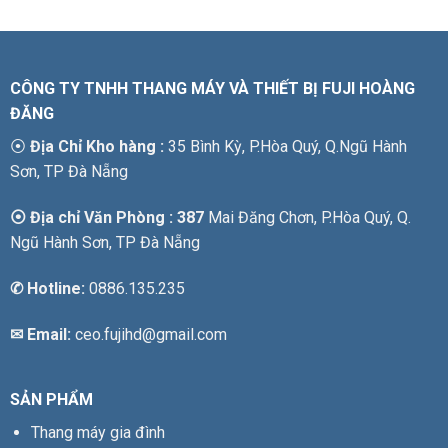
CÔNG TY TNHH THANG MÁY VÀ THIẾT BỊ FUJI HOÀNG
ĐĂNG
⦿
Địa Chỉ Kho hàng :
35 Bình Kỳ, P.Hòa Quý, Q.Ngũ Hành
Sơn, TP Đà Nẵng
⦿ Địa chỉ Văn Phòng : 387
Mai Đăng Chơn, P.Hòa Quý, Q.
Ngũ Hành Sơn, TP Đà Nẵng
✆
Hotline:
0886.135.235
✉ Email:
ceo.fujihd@gmail.com
SẢN PHẨM
Thang máy gia đình