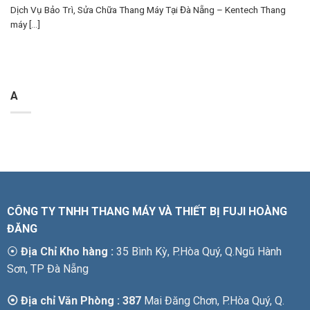
Dịch Vụ Bảo Trì, Sửa Chữa Thang Máy Tại Đà Nẵng – Kentech Thang
máy [...]
A
CÔNG TY TNHH THANG MÁY VÀ THIẾT BỊ FUJI HOÀNG
ĐĂNG
⦿
Địa Chỉ Kho hàng :
35 Bình Kỳ, P.Hòa Quý, Q.Ngũ Hành
Sơn, TP Đà Nẵng
⦿ Địa chỉ Văn Phòng : 387
Mai Đăng Chơn, P.Hòa Quý, Q.