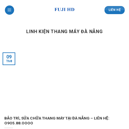
Skip
to
LIÊN HỆ
content
LINH KIỆN THANG MÁY ĐÀ NẴNG
09
Th8
BẢO TRÌ, SỬA CHỮA THANG MÁY TẠI ĐÀ NẴNG – LIÊN HỆ:
O9O5.88.OOOO