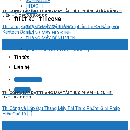
SCHINDLER
HITACHI
THI CÔNG, LẮP ĐẶT THANG MÁY TẢI THỰC PHẨM TẠI ĐÀ NẴNG –
KONE
LIÊN HỆ: O9O5.88.OOOO
THIẾT KẾ – THI CÔNG
Thi công, lắp đặt thang máy tải thực phẩm tại Đà Nẵng với
THANG MÁY TẢI HÀNG
Kentech Bạn [...]
THANG MÁY GIA ĐÌNH
THANG MÁY BỆNH VIỆN
29
THANG MÁY TẢI Ô TÔ
Th6
GIẢI PHÁP AN TOÀN – CỨU HỘ
Tin tức
Liên hệ
Liên hệ tư vấn
LIÊN HỆ
THI CÔNG, LẮP ĐẶT THANG MÁY TẢI THỰC PHẨM – LIÊN HỆ:
O9O5.88.OOOO
Thi Công và Lắp Đặt Thang Máy Tải Thực Phẩm: Giải Pháp
Hiệu Quả từ [...]
05
Th6