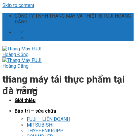
Skip to content
CÔNG TY TNHH THANG MÁY VÀ THIẾT BỊ FUJI HOÀNG
ĐĂNG
ceo.fujihd@gmail.com
0886.135.235
thang máy tải thực phẩm tại
đà nẵng
Trang chủ
Giới thiệu
Bảo trì – sửa chữa
FUJI – LIÊN DOANH
MITSUBISHI
THYSSENKRUPP