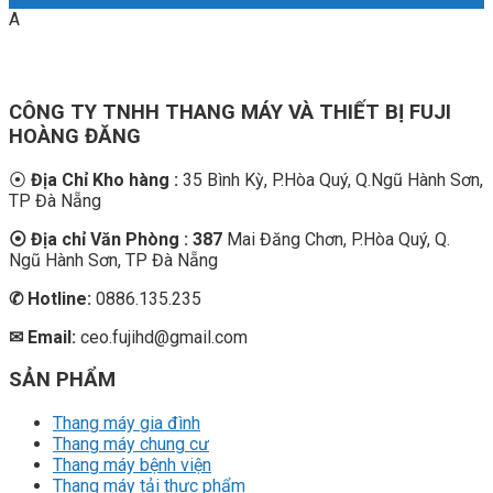
A
CÔNG TY TNHH THANG MÁY VÀ THIẾT BỊ FUJI
HOÀNG ĐĂNG
⦿
Địa Chỉ Kho hàng :
35 Bình Kỳ, P.Hòa Quý, Q.Ngũ Hành Sơn,
TP Đà Nẵng
⦿ Địa chỉ Văn Phòng : 387
Mai Đăng Chơn, P.Hòa Quý, Q.
Ngũ Hành Sơn, TP Đà Nẵng
✆
Hotline:
0886.135.235
✉ Email:
ceo.fujihd@gmail.com
SẢN PHẨM
Thang máy gia đình
Thang máy chung cư
Thang máy bệnh viện
Thang máy tải thực phẩm