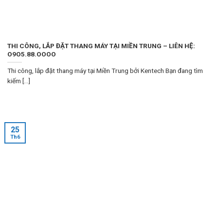
THI CÔNG, LẮP ĐẶT THANG MÁY TẠI MIỀN TRUNG – LIÊN HỆ:
O9O5.88.OOOO
Thi công, lắp đặt thang máy tại Miền Trung bởi Kentech Bạn đang tìm
kiếm [...]
25
Th6