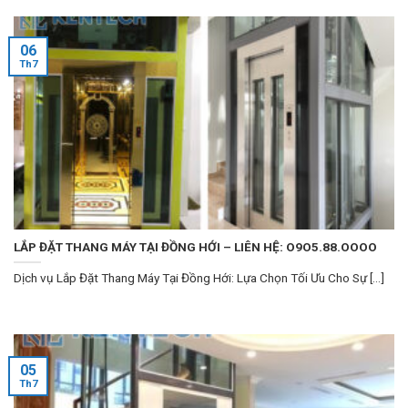
06
Th7
LẮP ĐẶT THANG MÁY TẠI ĐỒNG HỚI – LIÊN HỆ: O9O5.88.OOOO
Dịch vụ Lắp Đặt Thang Máy Tại Đồng Hới: Lựa Chọn Tối Ưu Cho Sự [...]
05
Th7