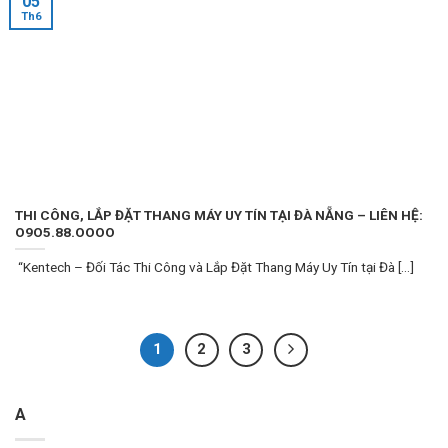
05
Th6
THI CÔNG, LẮP ĐẶT THANG MÁY UY TÍN TẠI ĐÀ NẴNG – LIÊN HỆ:
O9O5.88.OOOO
“Kentech – Đối Tác Thi Công và Lắp Đặt Thang Máy Uy Tín tại Đà [...]
1
2
3
A