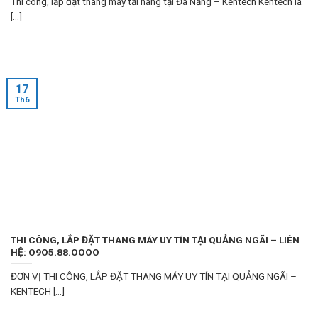
Thi công, lắp đặt thang máy tải hàng tại Đà Nẵng – Kentech Kentech là
[...]
17
Th6
THI CÔNG, LẮP ĐẶT THANG MÁY UY TÍN TẠI QUẢNG NGÃI – LIÊN
HỆ: O9O5.88.OOOO
ĐƠN VỊ THI CÔNG, LẮP ĐẶT THANG MÁY UY TÍN TẠI QUẢNG NGÃI –
KENTECH [...]