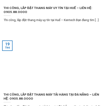
THI CÔNG, LẮP ĐẶT THANG MÁY UY TÍN TẠI HUẾ – LIÊN HỆ:
O9O5.88.OOOO
Thi công, lắp đặt thang máy uy tín tại Huế – Kentech Bạn đang tìm [...]
19
Th6
THI CÔNG, LẮP ĐẶT THANG MÁY TẢI HÀNG TẠI ĐÀ NẴNG – LIÊN
HỆ: O9O5.88.OOOO