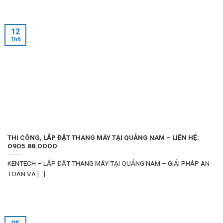
12
Th6
THI CÔNG, LẮP ĐẶT THANG MÁY TẠI QUẢNG NAM – LIÊN HỆ:
O9O5.88.OOOO
KENTECH – LẮP ĐẶT THANG MÁY TẠI QUẢNG NAM – GIẢI PHÁP AN
TOÀN VÀ [...]