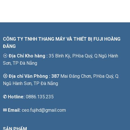
CÔNG TY TNHH THANG MÁY VÀ THIẾT BỊ FUJI HOÀNG
ĐĂNG
⦿
Địa Chỉ Kho hàng :
35 Bình Kỳ, P.Hòa Quý, Q.Ngũ Hành
Sơn, TP Đà Nẵng
⦿ Địa chỉ Văn Phòng : 387
Mai Đăng Chơn, P.Hòa Quý, Q.
Ngũ Hành Sơn, TP Đà Nẵng
✆
Hotline:
0886.135.235
✉ Email:
ceo.fujihd@gmail.com
SẢN PHẨM