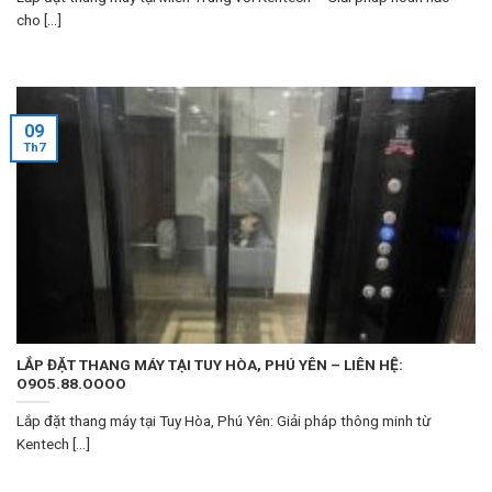
cho [...]
09
Th7
LẮP ĐẶT THANG MÁY TẠI TUY HÒA, PHÚ YÊN – LIÊN HỆ:
O9O5.88.OOOO
Lắp đặt thang máy tại Tuy Hòa, Phú Yên: Giải pháp thông minh từ
Kentech [...]