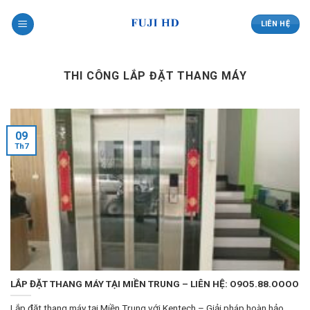
Skip
to
LIÊN HỆ
content
THI CÔNG LẮP ĐẶT THANG MÁY
09
Th7
LẮP ĐẶT THANG MÁY TẠI MIỀN TRUNG – LIÊN HỆ: O9O5.88.OOOO
Lắp đặt thang máy tại Miền Trung với Kentech – Giải pháp hoàn hảo