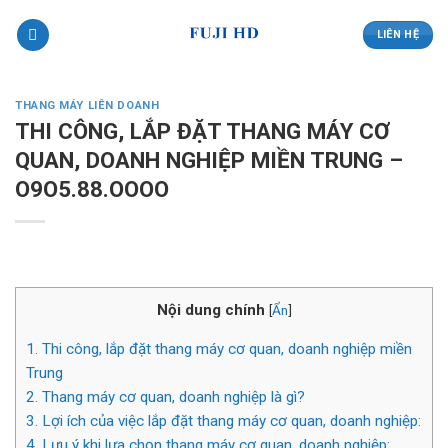
Skip
to
LIÊN HỆ
content
THANG MÁY LIÊN DOANH
THI CÔNG, LẮP ĐẶT THANG MÁY CƠ
QUAN, DOANH NGHIỆP MIỀN TRUNG –
O9O5.88.OOOO
Nội dung chính
[
Ẩn
]
1.
Thi công, lắp đặt thang máy cơ quan, doanh nghiệp miền
Trung
2.
Thang máy cơ quan, doanh nghiệp là gì?
3.
Lợi ích của việc lắp đặt thang máy cơ quan, doanh nghiệp:
4.
Lưu ý khi lựa chọn thang máy cơ quan, doanh nghiệp: