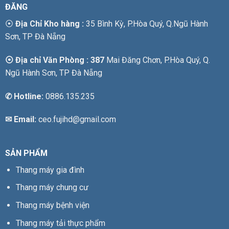
ĐĂNG
⦿
Địa Chỉ Kho hàng :
35 Bình Kỳ, P.Hòa Quý, Q.Ngũ Hành
Sơn, TP Đà Nẵng
⦿ Địa chỉ Văn Phòng : 387
Mai Đăng Chơn, P.Hòa Quý, Q.
Ngũ Hành Sơn, TP Đà Nẵng
✆
Hotline:
0886.135.235
✉ Email:
ceo.fujihd@gmail.com
SẢN PHẨM
Thang máy gia đình
Thang máy chung cư
Thang máy bệnh viện
Thang máy tải thực phẩm