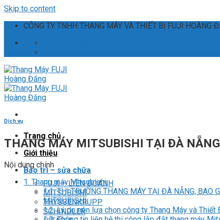
Skip to content
CÔNG TY TNHH THANG MÁY VÀ THIẾT BỊ FUJI HOÀNG 
ceo.fujihd@gmail.com
0886.135.235
Dịch vụ
Trang chủ
THANG MÁY MITSUBISHI TẠI ĐÀ NẴNG 
Giới thiệu
Nội dung chính
Bảo trì – sửa chữa
1.
Thang máy Mitsubishi
FUJI – LIÊN DOANH
1.1.
THỊ TRƯỜNG THANG MÁY TẠI ĐÀ NẴNG, BAO 
MITSUBISHI
MITSUBISHI.
THYSSENKRUPP
1.2.
Lý do nên lựa chọn công ty Thang Máy và Thiết 
SCHINDLER
1.3.
Thông tin liên hệ thi công lắp đặt thang máy Mit