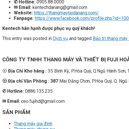
✆
Hotline:
0905.88.0000
✉ Email:
kentechdanang@gmail.com
Website:
https://thangmaytaidanang.com/
Fanpage:
https://www.facebook.com/profile.php?id=1
Kentech hân hạnh được phục vụ quý khách!
This entry was posted in
Dịch vụ
and tagged
Bảo trì thang máy
CÔNG TY TNHH THANG MÁY VÀ THIẾT BỊ FUJI H
⦿
Địa Chỉ Kho hàng :
35 Bình Kỳ, P.Hòa Quý, Q.Ngũ Hành Sơn,
⦿ Địa chỉ Văn Phòng : 387
Mai Đăng Chơn, P.Hòa Quý, Q. Ngũ
✆
Hotline:
0886.135.235
✉ Email:
ceo.fujihd@gmail.com
SẢN PHẨM
Thang máy gia đình