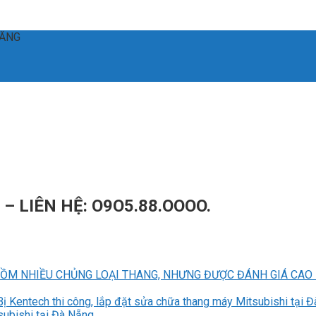
ĐĂNG
– LIÊN HỆ: O9O5.88.OOOO.
GỒM NHIỀU CHỦNG LOẠI THANG, NHƯNG ĐƯỢC ĐÁNH GIÁ CA
Bị Kentech thi công, lắp đặt sửa chữa thang máy Mitsubishi tại 
subishi tại Đà Nẵng