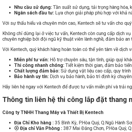
Nhu cầu sử dụng:
Tần suất sử dụng, tải trọng hàng hóa, 
Ngân sách đầu tư:
Lựa chọn giải pháp phù hợp với khả nă
Với sự thấu hiểu và chuyên môn cao, Kentech sẽ tư vấn cho quý
Không chỉ dừng lại ở việc tư vấn, Kentech còn cung cấp dịch vụ 
chuyên nghiệp bởi đội ngũ kỹ thuật viên lành nghề, đảm bảo an t
Với Kentech, quý khách hàng hoàn toàn có thể yên tâm về dịch v
Miễn phí tư vấn:
Hỗ trợ chuyên sâu, tận tình, giúp quý kh
Thi công nhanh chóng:
Tiết kiệm thời gian, đảm bảo tiế
Chất lượng đảm bảo:
Sử dụng vật liệu cao cấp, quy trình
Bảo hành uy tín:
Dịch vụ bảo hành, bảo trì định kỳ chuyê
Hãy liên hệ ngay với Kentech để được tư vấn miễn phí và trải ng
Thông tin liên hệ thi công lắp đặt thang
Công ty TNHH Thang Máy và Thiết Bị Kentech
Địa Chỉ Kho hàng :
35 Bình Kỳ, P.Hòa Quý, Q.Ngũ Hành S
⦿ Địa chỉ Văn Phòng :
387 Mai Đăng Chơn, P.Hòa Quý, Q