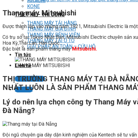
HITACHI
KONE
Thang máy Mitsubishi
THIẾT KẾ – THI CÔNG
THANG MÁY TẢI HÀNG
Được thành lập vào những năm 1921, Mitsubishi Electric là mộ
THANG MÁY GIA ĐÌNH
THANG MÁY BỆNH VIỆN
Có trụ sở tại Tokyo Nhật Bản, Mitsubishi Electric chuyên sản xu
THANG MÁY TẢI Ô TÔ
Hoa Kỳ,Thái Lan, Hàn Quốc…
GIẢI PHÁP AN TOÀN – CỨU HỘ
Đặc biệt là sản phẩm thang máy
Mitsubishi.
Tin tức
THANG MÁY MITSUBISHI
Liên hệ
THỊ TRƯỜNG THANG MÁY TẠI ĐÀ NẴN
Liên hệ tư vấn
NHẤT LUÔN LÀ SẢN PHẨM THANG MÁY
LIÊN HỆ
Lý do nên lựa chọn công ty Thang Máy và
Đà Nẵng?
Đội ngũ chuyên gia dày dặn kinh nghiệm của Kentech sẽ tư vấn c