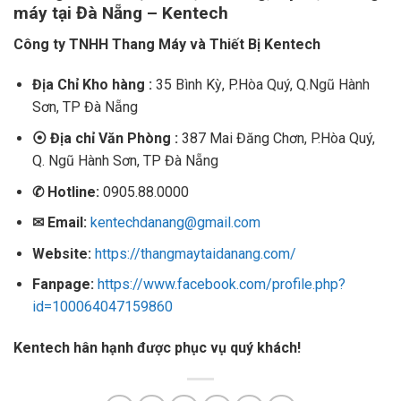
máy tại Đà Nẵng – Kentech
Công ty TNHH Thang Máy và Thiết Bị Kentech
Địa Chỉ Kho hàng :
35 Bình Kỳ, P.Hòa Quý, Q.Ngũ Hành
Sơn, TP Đà Nẵng
⦿
Địa chỉ Văn Phòng :
387 Mai Đăng Chơn, P.Hòa Quý,
Q. Ngũ Hành Sơn, TP Đà Nẵng
✆
Hotline:
0905.88.0000
✉
Email:
kentechdanang@gmail.com
Website:
https://thangmaytaidanang.com/
Fanpage:
https://www.facebook.com/profile.php?
id=100064047159860
Kentech hân hạnh được phục vụ quý khách!