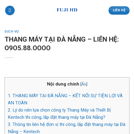
Skip
to
LIÊN HỆ
content
DỊCH VỤ
THANG MÁY TẠI ĐÀ NẴNG – LIÊN HỆ:
O9O5.88.OOOO
Nội dung chính
[
Ẩn
]
1.
THANG MÁY TẠI ĐÀ NẴNG – KẾT NỐI SỰ TIỆN LỢI VÀ
AN TOÀN
2.
Lý do nên lựa chọn công ty Thang Máy và Thiết Bị
Kentech thi công, lắp đặt thang máy tại Đà Nẵng?
3.
Thông tin liên hệ đơn vị thi công, lắp đặt thang máy tại Đà
Nẵng – Kentech