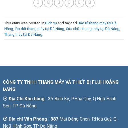
This entry was posted in
Dịch vụ
and tagged
Bảo trì thang máy tại Đà
Nẵng
,
lắp đặt thang máy tại Đà Nẵng
,
Sửa chữa thang máy tại Đà Nẵng
,
Thang máy tại Đà Nẵng
.
CÔNG TY TNHH THANG MÁY VÀ THIẾT BỊ FUJI HOÀNG
ĐĂNG
⦿
Địa Chỉ Kho hàng :
35 Bình Kỳ, P.Hòa Quý, Q.Ngũ Hành
Sơn, TP Đà Nẵng
⦿ Địa chỉ Văn Phòng : 387
Mai Đăng Chơn, P.Hòa Quý, Q.
Ngũ Hành Sơn, TP Đà Nẵng