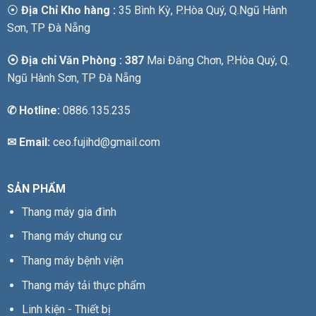
⦿
Địa Chỉ Kho hàng :
35 Bình Kỳ, P.Hòa Quý, Q.Ngũ Hành
Sơn, TP Đà Nẵng
⦿ Địa chỉ Văn Phòng : 387
Mai Đăng Chơn, P.Hòa Quý, Q.
Ngũ Hành Sơn, TP Đà Nẵng
✆
Hotline:
0886.135.235
✉ Email:
ceo.fujihd@gmail.com
SẢN PHẨM
Thang máy gia đình
Thang máy chung cư
Thang máy bệnh viện
Thang máy tải thực phẩm
Linh kiện - Thiết bị