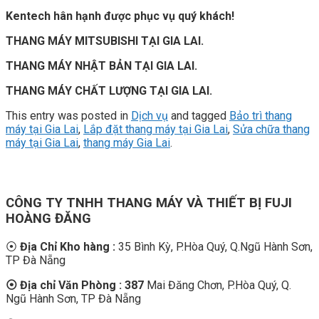
Kentech hân hạnh được phục vụ quý khách!
THANG MÁY MITSUBISHI TẠI GIA LAI.
THANG MÁY NHẬT BẢN TẠI GIA LAI.
THANG MÁY CHẤT LƯỢNG TẠI GIA LAI.
This entry was posted in
Dịch vụ
and tagged
Bảo trì thang
máy tại Gia Lai
,
Lắp đặt thang máy tại Gia Lai
,
Sửa chữa thang
máy tại Gia Lai
,
thang máy Gia Lai
.
CÔNG TY TNHH THANG MÁY VÀ THIẾT BỊ FUJI
HOÀNG ĐĂNG
⦿
Địa Chỉ Kho hàng :
35 Bình Kỳ, P.Hòa Quý, Q.Ngũ Hành Sơn,
TP Đà Nẵng
⦿ Địa chỉ Văn Phòng : 387
Mai Đăng Chơn, P.Hòa Quý, Q.
Ngũ Hành Sơn, TP Đà Nẵng