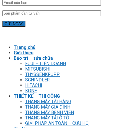
Trang chủ
Giới thiệu
Bảo trì – sửa chữa
FUJI – LIÊN DOANH
MITSUBISHI
THYSSENKRUPP
SCHINDLER
HITACHI
KONE
THIẾT KẾ – THI CÔNG
THANG MÁY TẢI HÀNG
THANG MÁY GIA ĐÌNH
THANG MÁY BỆNH VIỆN
THANG MÁY TẢI Ô TÔ
GIẢI PHÁP AN TOÀN – CỨU HỘ