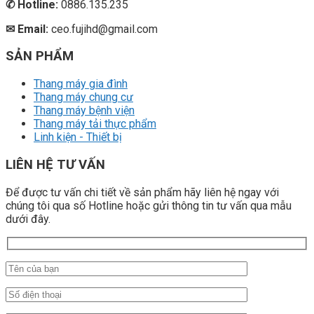
✆
Hotline:
0886.135.235
✉ Email:
ceo.fujihd@gmail.com
SẢN PHẨM
Thang máy gia đình
Thang máy chung cư
Thang máy bệnh viện
Thang máy tải thực phẩm
Linh kiện - Thiết bị
LIÊN HỆ TƯ VẤN
Để được tư vấn chi tiết về sản phẩm hãy liên hệ ngay với
chúng tôi qua số Hotline hoặc gửi thông tin tư vấn qua mẫu
dưới đây.