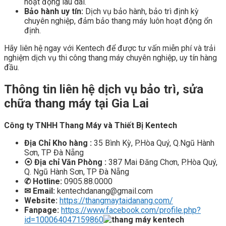
hoạt động lâu dài.
Bảo hành uy tín:
Dịch vụ bảo hành, bảo trì định kỳ
chuyên nghiệp, đảm bảo thang máy luôn hoạt động ổn
định.
Hãy liên hệ ngay với Kentech để được tư vấn miễn phí và trải
nghiệm dịch vụ thi công thang máy chuyên nghiệp, uy tín hàng
đầu.
Thông tin liên hệ dịch vụ bảo trì, sửa
chữa thang máy tại Gia Lai
Công ty TNHH Thang Máy và Thiết Bị Kentech
Địa Chỉ Kho hàng :
35 Bình Kỳ, P.Hòa Quý, Q.Ngũ Hành
Sơn, TP Đà Nẵng
⦿ Địa chỉ Văn Phòng :
387 Mai Đăng Chơn, P.Hòa Quý,
Q. Ngũ Hành Sơn, TP Đà Nẵng
✆
Hotline:
0905.88.0000
✉ Email:
kentechdanang@gmail.com
Website:
https://thangmaytaidanang.com/
Fanpage:
https://www.facebook.com/profile.php?
id=100064047159860