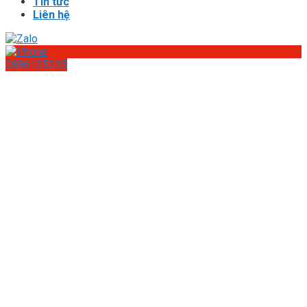
Tin tức
Liên hệ
0886135235