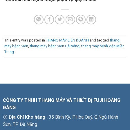
This entry was posted in
THANG MÁY LIÊN DOANH
and tagged
thang
máy bệnh viện
,
thang máy bệnh viện Đà Nẵng
,
thang máy bệnh viện Miền
Trung
.
CÔNG TY TNHH THANG MÁY VÀ THIẾT BỊ FUJI HOÀNG
ĐĂNG
⦿
Địa Chỉ Kho hàng :
35 Bình Kỳ, P.Hòa Quý, Q.Ngũ Hành
Sơn, TP Đà Nẵng