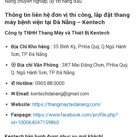
Nẵng chuyên nghiệp, uy tín hàng đầu.
Thông tin liên hệ đơn vị thi công, lắp đặt thang
máy bệnh viện tại Đà Nẵng – Kentech
Công ty TNHH Thang Máy và Thiết Bị Kentech
Địa Chỉ Kho hàng :
35 Bình Kỳ, P.Hòa Quý, Q.Ngũ Hành
Sơn, TP Đà Nẵng
⦿
Địa chỉ Văn Phòng :
387 Mai Đăng Chơn, P.Hòa Quý,
Q. Ngũ Hành Sơn, TP Đà Nẵng
✆
Hotline:
0905.88.0000
✉
Email:
kentechdanang@gmail.com
Website:
https://thangmaytaidanang.com/
Fanpage:
https://www.facebook.com/profile.php?
id=100064047159860
Kentech hân hạnh được phục vụ quý khách!