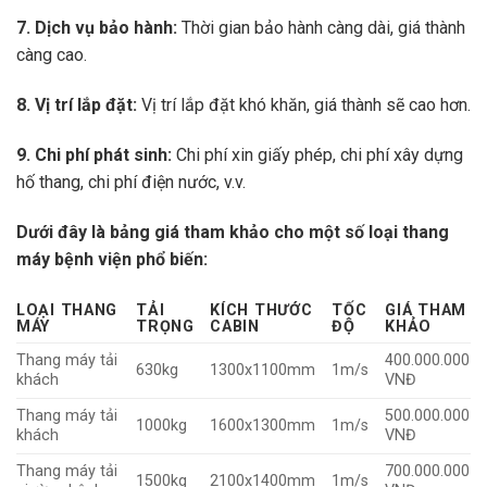
7. Dịch vụ bảo hành:
Thời gian bảo hành càng dài, giá thành
càng cao.
8. Vị trí lắp đặt:
Vị trí lắp đặt khó khăn, giá thành sẽ cao hơn.
9. Chi phí phát sinh:
Chi phí xin giấy phép, chi phí xây dựng
hố thang, chi phí điện nước, v.v.
Dưới đây là bảng giá tham khảo cho một số loại thang
máy bệnh viện phổ biến:
LOẠI THANG
TẢI
KÍCH THƯỚC
TỐC
GIÁ THAM
MÁY
TRỌNG
CABIN
ĐỘ
KHẢO
Thang máy tải
400.000.000
630kg
1300x1100mm
1m/s
khách
VNĐ
Thang máy tải
500.000.000
1000kg
1600x1300mm
1m/s
khách
VNĐ
Thang máy tải
700.000.000
1500kg
2100x1400mm
1m/s