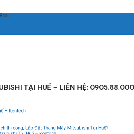
ĐĂNG
ISHI TẠI HUẾ – LIÊN HỆ: O9O5.88.OO
uế – Kentech
ech thi công, Lắp Đặt Thang Máy Mitsubishi Tại Huế?
itsubishi Tại Huế – Kentech