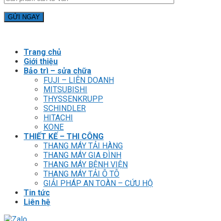
Trang chủ
Giới thiệu
Bảo trì – sửa chữa
FUJI – LIÊN DOANH
MITSUBISHI
THYSSENKRUPP
SCHINDLER
HITACHI
KONE
THIẾT KẾ – THI CÔNG
THANG MÁY TẢI HÀNG
THANG MÁY GIA ĐÌNH
THANG MÁY BỆNH VIỆN
THANG MÁY TẢI Ô TÔ
GIẢI PHÁP AN TOÀN – CỨU HỘ
Tin tức
Liên hệ