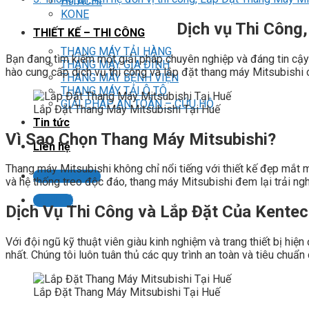
HITACHI
KONE
Dịch vụ Thi Công
THIẾT KẾ – THI CÔNG
THANG MÁY TẢI HÀNG
Bạn đang tìm kiếm một giải pháp chuyên nghiệp và đáng tin cậy 
THANG MÁY GIA ĐÌNH
hào cung cấp dịch vụ thi công và lắp đặt thang máy Mitsubishi 
THANG MÁY BỆNH VIỆN
THANG MÁY TẢI Ô TÔ
GIẢI PHÁP AN TOÀN – CỨU HỘ
Lắp Đặt Thang Máy Mitsubishi Tại Huế
Tin tức
Vì Sao Chọn Thang Máy Mitsubishi?
Liên hệ
Thang máy Mitsubishi không chỉ nổi tiếng với thiết kế đẹp mắt m
Liên hệ tư vấn
và hệ thống treo độc đáo, thang máy Mitsubishi đem lại trải n
LIÊN HỆ
Dịch Vụ Thi Công và Lắp Đặt Của Kente
Với đội ngũ kỹ thuật viên giàu kinh nghiệm và trang thiết bị hi
nhất. Chúng tôi luôn tuân thủ các quy trình an toàn và tiêu ch
Lắp Đặt Thang Máy Mitsubishi Tại Huế