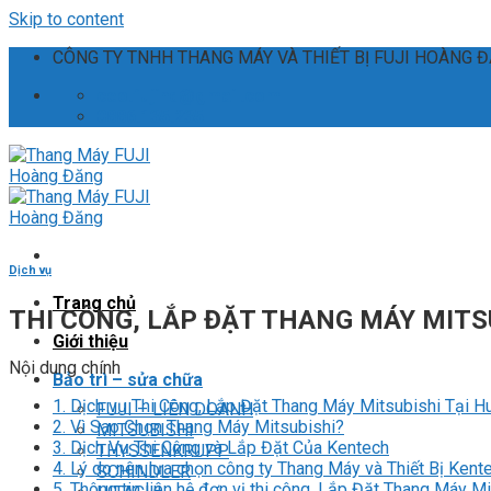
Skip to content
CÔNG TY TNHH THANG MÁY VÀ THIẾT BỊ FUJI HOÀNG 
ceo.fujihd@gmail.com
0886.135.235
Dịch vụ
Trang chủ
THI CÔNG, LẮP ĐẶT THANG MÁY MITSUB
Giới thiệu
Nội dung chính
Bảo trì – sửa chữa
1.
Dịch vụ Thi Công, Lắp Đặt Thang Máy Mitsubishi Tại H
FUJI – LIÊN DOANH
2.
Vì Sao Chọn Thang Máy Mitsubishi?
MITSUBISHI
3.
Dịch Vụ Thi Công và Lắp Đặt Của Kentech
THYSSENKRUPP
4.
Lý do nên lựa chọn công ty Thang Máy và Thiết Bị Kent
SCHINDLER
5.
Thông tin liên hệ đơn vị thi công, Lắp Đặt Thang Máy M