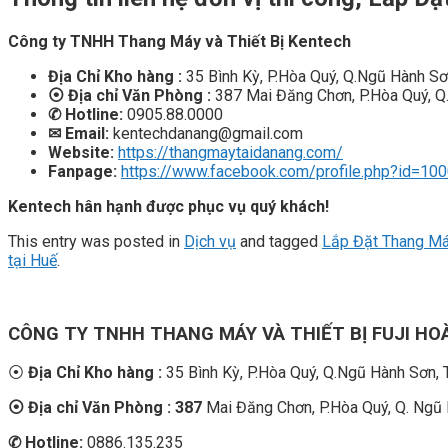
Công ty TNHH Thang Máy và Thiết Bị Kentech
Địa Chỉ Kho hàng :
35 Bình Kỳ, P.Hòa Quý, Q.Ngũ Hành S
⦿
Địa chỉ Văn Phòng :
387 Mai Đăng Chơn, P.Hòa Quý, Q
✆
Hotline:
0905.88.0000
✉
Email:
kentechdanang@gmail.com
Website:
https://thangmaytaidanang.com/
Fanpage:
https://www.facebook.com/profile.php?id=1
Kentech hân hạnh được phục vụ quý khách!
This entry was posted in
Dịch vụ
and tagged
Lắp Đặt Thang Má
tại Huế
.
CÔNG TY TNHH THANG MÁY VÀ THIẾT BỊ FUJI H
⦿
Địa Chỉ Kho hàng :
35 Bình Kỳ, P.Hòa Quý, Q.Ngũ Hành Sơn,
⦿ Địa chỉ Văn Phòng : 387
Mai Đăng Chơn, P.Hòa Quý, Q. Ngũ
✆
Hotline:
0886.135.235