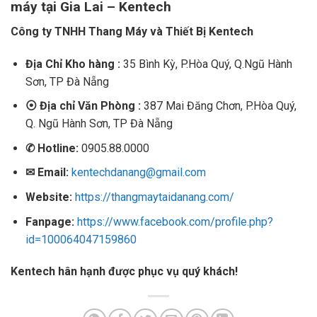
máy tại Gia Lai – Kentech
Công ty TNHH Thang Máy và Thiết Bị Kentech
Địa Chỉ Kho hàng :
35 Bình Kỳ, P.Hòa Quý, Q.Ngũ Hành
Sơn, TP Đà Nẵng
⦿
Địa chỉ Văn Phòng :
387 Mai Đăng Chơn, P.Hòa Quý,
Q. Ngũ Hành Sơn, TP Đà Nẵng
✆
Hotline:
0905.88.0000
✉
Email:
kentechdanang@gmail.com
Website:
https://thangmaytaidanang.com/
Fanpage:
https://www.facebook.com/profile.php?
id=100064047159860
Kentech hân hạnh được phục vụ quý khách!