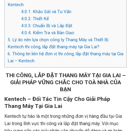
Kentech
4.0.1.
Khảo Sát và Tư Vấn
4.0.2.
Thiết Kế
4.0.3.
Chuẩn Bị và Lắp Đặt
4.0.4.
Kiểm Tra và Bàn Giao
5.
Lý do nên lựa chọn công ty Thang Máy và Thiết Bị
Kentech thi công, lắp đặt thang máy tại Gia Lai?
6.
Thông tin liên hệ đơn vị thi công, lắp đặt thang máy tại Gia
Lai – Kentech
THI CÔNG, LẮP ĐẶT THANG MÁY TẠI GIA LAI –
GIẢI PHÁP VỮNG CHẮC CHO TOÀ NHÀ CỦA
BẠN
Kentech – Đối Tác Tin Cậy Cho Giải Pháp
Thang Máy Tại Gia Lai
Kentech tự hào là một trong những đơn vị hàng đầu tại Gia
Lai trong lĩnh vực thi công và lắp đặt thang máy. Với mục
tiêu cung cấp các giải pháp vận chuyển dễ dàng và an toàn