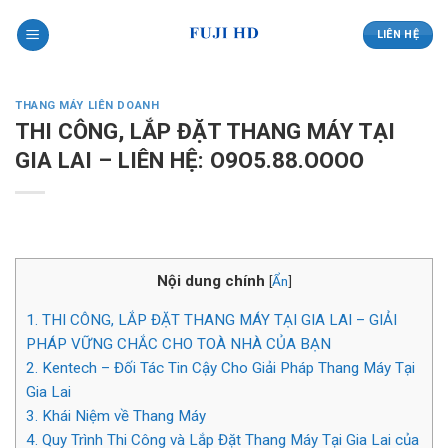
Skip
to
LIÊN HỆ
content
THANG MÁY LIÊN DOANH
THI CÔNG, LẮP ĐẶT THANG MÁY TẠI
GIA LAI – LIÊN HỆ: O9O5.88.OOOO
Nội dung chính
[
Ẩn
]
1.
THI CÔNG, LẮP ĐẶT THANG MÁY TẠI GIA LAI – GIẢI
PHÁP VỮNG CHẮC CHO TOÀ NHÀ CỦA BẠN
2.
Kentech – Đối Tác Tin Cậy Cho Giải Pháp Thang Máy Tại
Gia Lai
3.
Khái Niệm về Thang Máy
4.
Quy Trình Thi Công và Lắp Đặt Thang Máy Tại Gia Lai của