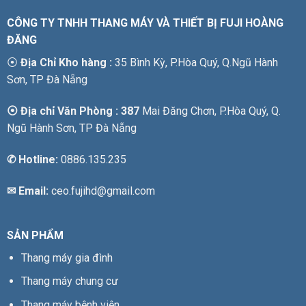
CÔNG TY TNHH THANG MÁY VÀ THIẾT BỊ FUJI HOÀNG
ĐĂNG
⦿
Địa Chỉ Kho hàng :
35 Bình Kỳ, P.Hòa Quý, Q.Ngũ Hành
Sơn, TP Đà Nẵng
⦿ Địa chỉ Văn Phòng : 387
Mai Đăng Chơn, P.Hòa Quý, Q.
Ngũ Hành Sơn, TP Đà Nẵng
✆
Hotline:
0886.135.235
✉ Email:
ceo.fujihd@gmail.com
SẢN PHẨM
Thang máy gia đình
Thang máy chung cư
Thang máy bệnh viện