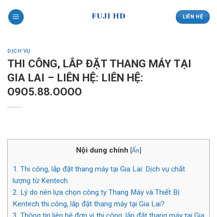
Skip
to
LIÊN HỆ
content
DỊCH VỤ
THI CÔNG, LẮP ĐẶT THANG MÁY TẠI
GIA LAI – LIÊN HỆ: LIÊN HỆ:
O9O5.88.OOOO
Nội dung chính
[
Ẩn
]
1.
Thi công, lắp đặt thang máy tại Gia Lai: Dịch vụ chất
lượng từ Kentech
2.
Lý do nên lựa chọn công ty Thang Máy và Thiết Bị
Kentech thi công, lắp đặt thang máy tại Gia Lai?
3.
Thông tin liên hệ đơn vị thi công, lắp đặt thang máy tại Gia