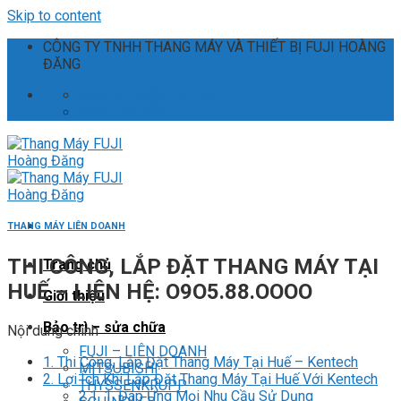
Skip to content
CÔNG TY TNHH THANG MÁY VÀ THIẾT BỊ FUJI HOÀNG
ĐĂNG
ceo.fujihd@gmail.com
0886.135.235
THANG MÁY LIÊN DOANH
THI CÔNG, LẮP ĐẶT THANG MÁY TẠI
Trang chủ
HUẾ – LIÊN HỆ: O9O5.88.OOOO
Giới thiệu
Bảo trì – sửa chữa
Nội dung chính
FUJI – LIÊN DOANH
1.
Thi Công, Lắp Đặt Thang Máy Tại Huế – Kentech
MITSUBISHI
2.
Lợi Ích Khi Lắp Đặt Thang Máy Tại Huế Với Kentech
THYSSENKRUPP
2.1.
1. Đáp Ứng Mọi Nhu Cầu Sử Dụng