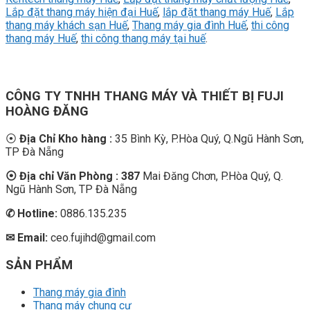
Lắp đặt thang máy hiện đại Huế
,
lắp đặt thang máy Huế
,
Lắp
thang máy khách sạn Huế
,
Thang máy gia đình Huế
,
thi công
thang máy Huế
,
thi công thang máy tại huế
.
CÔNG TY TNHH THANG MÁY VÀ THIẾT BỊ FUJI
HOÀNG ĐĂNG
⦿
Địa Chỉ Kho hàng :
35 Bình Kỳ, P.Hòa Quý, Q.Ngũ Hành Sơn,
TP Đà Nẵng
⦿ Địa chỉ Văn Phòng : 387
Mai Đăng Chơn, P.Hòa Quý, Q.
Ngũ Hành Sơn, TP Đà Nẵng
✆
Hotline:
0886.135.235
✉ Email:
ceo.fujihd@gmail.com
SẢN PHẨM
Thang máy gia đình
Thang máy chung cư