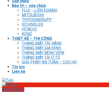
Giới thiệu
Bảo trì – sửa chữa
FUJI – LIÊN DOANH
MITSUBISHI
THYSSENKRUPP
SCHINDLER
HITACHI
KONE
THIẾT KẾ – THI CÔNG
THANG MÁY TẢI HÀNG
THANG MÁY GIA ĐÌNH
THANG MÁY BỆNH VIỆN
THANG MÁY TẢI Ô TÔ
GIẢI PHÁP AN TOÀN – CỨU HỘ
Tin tức
Liên hệ
0886135235