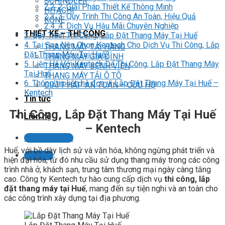
SCHINDLER
2.2.
2. Giải Pháp Thiết Kế Thông Minh
HITACHI
2.3.
3. Quy Trình Thi Công An Toàn, Hiệu Quả
KONE
2.4.
4. Dịch Vụ Hậu Mãi Chuyên Nghiệp
THIẾT KẾ – THI CÔNG
3.
Quy Trình Thi Công, Lắp Đặt Thang Máy Tại Huế
4.
Tại Sao Nên Chọn Kentech Cho Dịch Vụ Thi Công, Lắp
THANG MÁY TẢI HÀNG
Đặt Thang Máy Tại Huế?
THANG MÁY GIA ĐÌNH
5.
Liên Hệ Với Kentech Để Thi Công, Lắp Đặt Thang Máy
THANG MÁY BỆNH VIỆN
Tại Huế
THANG MÁY TẢI Ô TÔ
6.
Thông tin liên hệ đơn vị Lắp Đặt Thang Máy Tại Huế –
GIẢI PHÁP AN TOÀN – CỨU HỘ
Kentech
Tin tức
Thi Công, Lắp Đặt Thang Máy Tại Huế
Liên hệ
– Kentech
Liên hệ tư vấn
Huế, với bề dày lịch sử và văn hóa, không ngừng phát triển và
LIÊN HỆ
hiện đại hóa, từ đó nhu cầu sử dụng thang máy trong các công
trình nhà ở, khách sạn, trung tâm thương mại ngày càng tăng
cao. Công ty Kentech tự hào cung cấp dịch vụ
thi công, lắp
đặt thang máy tại Huế
, mang đến sự tiện nghi và an toàn cho
các công trình xây dựng tại địa phương.