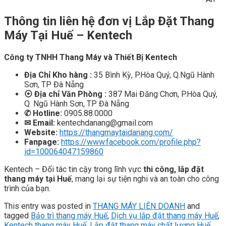
Thông tin liên hệ đơn vị
Lắp Đặt Thang
Máy Tại Huế
– Kentech
Công ty TNHH Thang Máy và Thiết Bị Kentech
Địa Chỉ Kho hàng :
35 Bình Kỳ, P.Hòa Quý, Q.Ngũ Hành
Sơn, TP Đà Nẵng
⦿
Địa chỉ Văn Phòng :
387 Mai Đăng Chơn, P.Hòa Quý,
Q. Ngũ Hành Sơn, TP Đà Nẵng
✆
Hotline:
0905.88.0000
✉
Email:
kentechdanang@gmail.com
Website:
https://thangmaytaidanang.com/
Fanpage:
https://www.facebook.com/profile.php?
id=100064047159860
Kentech – Đối tác tin cậy trong lĩnh vực
thi công, lắp đặt
thang máy tại Huế
, mang lại sự tiện nghi và an toàn cho công
trình của bạn.
This entry was posted in
THANG MÁY LIÊN DOANH
and
tagged
Bảo trì thang máy Huế
,
Dịch vụ lắp đặt thang máy Huế
,
Kentech thang máy Huế
,
Lắp đặt thang máy chất lượng Huế
,