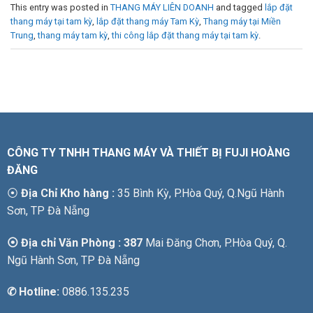
This entry was posted in
THANG MÁY LIÊN DOANH
and tagged
lắp đặt
thang máy tại tam kỳ
,
lắp đặt thang máy Tam Kỳ
,
Thang máy tại Miền
Trung
,
thang máy tam kỳ
,
thi công lắp đặt thang máy tại tam kỳ
.
CÔNG TY TNHH THANG MÁY VÀ THIẾT BỊ FUJI HOÀNG
ĐĂNG
⦿
Địa Chỉ Kho hàng :
35 Bình Kỳ, P.Hòa Quý, Q.Ngũ Hành
Sơn, TP Đà Nẵng
⦿ Địa chỉ Văn Phòng : 387
Mai Đăng Chơn, P.Hòa Quý, Q.
Ngũ Hành Sơn, TP Đà Nẵng
✆
Hotline:
0886.135.235