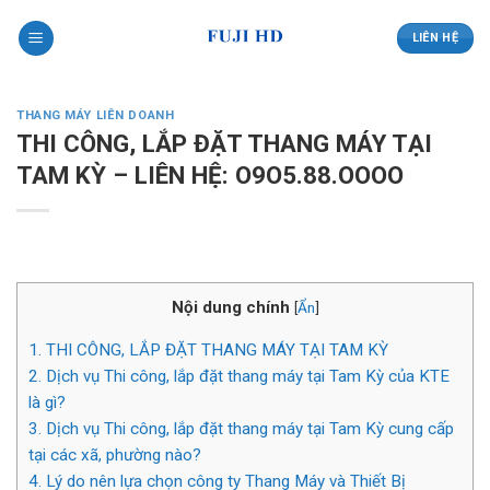
Skip
to
LIÊN HỆ
content
THANG MÁY LIÊN DOANH
THI CÔNG, LẮP ĐẶT THANG MÁY TẠI
TAM KỲ – LIÊN HỆ: O9O5.88.OOOO
Nội dung chính
[
Ẩn
]
1.
THI CÔNG, LẮP ĐẶT THANG MÁY TẠI TAM KỲ
2.
Dịch vụ Thi công, lắp đặt thang máy tại Tam Kỳ của KTE
là gì?
3.
Dịch vụ Thi công, lắp đặt thang máy tại Tam Kỳ cung cấp
tại các xã, phường nào?
4.
Lý do nên lựa chọn công ty Thang Máy và Thiết Bị