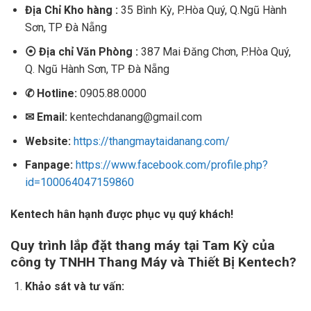
Địa Chỉ Kho hàng :
35 Bình Kỳ, P.Hòa Quý, Q.Ngũ Hành
Sơn, TP Đà Nẵng
⦿
Địa chỉ Văn Phòng :
387 Mai Đăng Chơn, P.Hòa Quý,
Q. Ngũ Hành Sơn, TP Đà Nẵng
✆
Hotline:
0905.88.0000
✉
Email:
kentechdanang@gmail.com
Website:
https://thangmaytaidanang.com/
Fanpage:
https://www.facebook.com/profile.php?
id=100064047159860
Kentech hân hạnh được phục vụ quý khách!
Quy trình lắp đặt thang máy tại Tam Kỳ của
công ty TNHH Thang Máy và Thiết Bị Kentech?
Khảo sát và tư vấn: