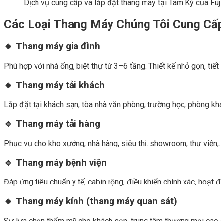
Dịch vụ cung cấp và lắp đặt thang máy tại Tam Kỳ của Fu
Các Loại Thang Máy Chúng Tôi Cung Cấ
🔹 Thang máy gia đình
Phù hợp với nhà ống, biệt thự từ 3–6 tầng. Thiết kế nhỏ gọn, tiết
🔹 Thang máy tải khách
Lắp đặt tại khách sạn, tòa nhà văn phòng, trường học, phòng kh
🔹 Thang máy tải hàng
Phục vụ cho kho xưởng, nhà hàng, siêu thị, showroom, thư viện,…
🔹 Thang máy bệnh viện
Đáp ứng tiêu chuẩn y tế, cabin rộng, điều khiển chính xác, hoạt đ
🔹 Thang máy kính (thang máy quan sát)
Sự lựa chọn thẩm mỹ cho khách sạn, trung tâm thương mại cao c