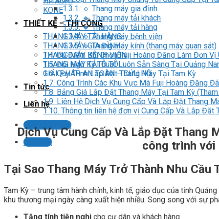
HITACHI
1.3.1.
🔹 Thang máy gia đình
KONE
1.3.2.
🔹 Thang máy tải khách
THIẾT KẾ – THI CÔNG
1.3.3.
🔹 Thang máy tải hàng
1.3.4.
🔹 Thang máy bệnh viện
THANG MÁY TẢI HÀNG
1.3.5.
🔹 Thang máy kính (thang máy quan sát)
THANG MÁY GIA ĐÌNH
1.4.
Ưu Điểm Khi Chọn Fuji Hoàng Đăng Làm Đơn Vị 
THANG MÁY BỆNH VIỆN
1.5.
Đội Ngũ Kỹ Thuật Luôn Sẵn Sàng Tại Quảng N
THANG MÁY TẢI Ô TÔ
1.6.
Quy Trình Lắp Đặt Thang Máy Tại Tam Kỳ
GIẢI PHÁP AN TOÀN – CỨU HỘ
1.7.
Công Trình Các Khu Vực Mà Fuji Hoàng Đăng Đã
Tin tức
1.8.
Bảng Giá Lắp Đặt Thang Máy Tại Tam Kỳ (Tham
1.9.
Liên Hệ Dịch Vụ Cung Cấp Và Lắp Đặt Thang Má
Liên hệ
1.10.
Thông tin liên hệ đơn vị Cung Cấp Và Lắp Đặt
Liên hệ tư vấn
Dịch Vụ Cung Cấp Và Lắp Đặt Thang M
LIÊN HỆ
công trình với
Tại Sao Thang Máy Trở Thành Nhu Cầu T
Tam Kỳ – trung tâm hành chính, kinh tế, giáo dục của tỉnh Quảng
khu thương mại ngày càng xuất hiện nhiều. Song song với sự phá
Tăng tính tiện nghi
cho cư dân và khách hàng