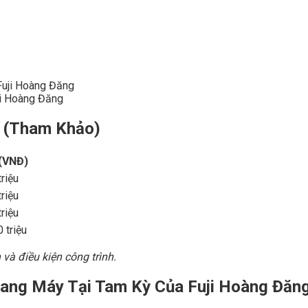
ji Hoàng Đăng
ỳ (Tham Khảo)
 (VNĐ)
riệu
riệu
riệu
 triệu
 và điều kiện công trình.
hang Máy Tại Tam Kỳ Của
Fuji Hoàng Đăn