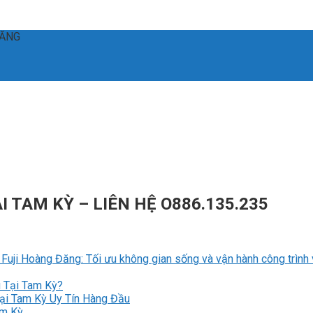
ĐĂNG
 TAM KỲ – LIÊN HỆ O886.135.235
i Hoàng Đăng: Tối ưu không gian sống và vận hành công trình với
u Tại Tam Kỳ?
ại Tam Kỳ Uy Tín Hàng Đầu
am Kỳ