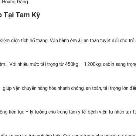
ji Hoàng Đăng
p Tại Tam Kỳ
 kiệm diện tích hố thang. Vận hành êm ái, an toàn tuyệt đối cho trẻ
ám… Với nhiều mức tải trọng từ 450kg – 1.200kg, cabin sang trọng
 giúp vận chuyển hàng hóa nhanh chóng, an toàn, tải trọng lớn đế
ộng liên tục – lý tưởng cho trung tâm y tế, bệnh viện tư nhân tại 
ấp, mang lại trải nghiệm hiện đại, sang trọng cho người sử dụng