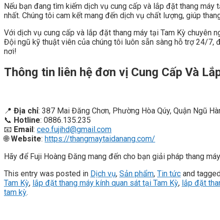
Nếu bạn đang tìm kiếm dịch vụ cung cấp và lắp đặt thang máy tại
nhất. Chúng tôi cam kết mang đến dịch vụ chất lượng, giúp than
Với dịch vụ cung cấp và lắp đặt thang máy tại Tam Kỳ chuyên n
Đội ngũ kỹ thuật viên của chúng tôi luôn sẵn sàng hỗ trợ 24/7,
nơi!
Thông tin liên hệ đơn vị Cung Cấp Và L
📍
Địa chỉ
: 387 Mai Đăng Chơn, Phường Hòa Qúy, Quận Ngũ Hà
📞
Hotline
: 0886.135.235
📧
Email
:
ceo.fujihd@gmail.com
🌐
Website
:
https://thangmaytaidanang.com/
Hãy để Fuji Hoàng Đăng mang đến cho bạn giải pháp thang máy a
This entry was posted in
Dịch vụ
,
Sản phẩm
,
Tin tức
and tagge
Tam Kỳ
,
lắp đặt thang máy kính quan sát tại Tam Kỳ
,
lắp đặt tha
tam kỳ
.