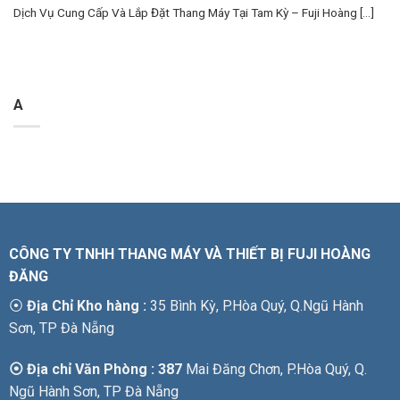
Dịch Vụ Cung Cấp Và Lắp Đặt Thang Máy Tại Tam Kỳ – Fuji Hoàng [...]
A
CÔNG TY TNHH THANG MÁY VÀ THIẾT BỊ FUJI HOÀNG
ĐĂNG
⦿
Địa Chỉ Kho hàng :
35 Bình Kỳ, P.Hòa Quý, Q.Ngũ Hành
Sơn, TP Đà Nẵng
⦿ Địa chỉ Văn Phòng : 387
Mai Đăng Chơn, P.Hòa Quý, Q.
Ngũ Hành Sơn, TP Đà Nẵng