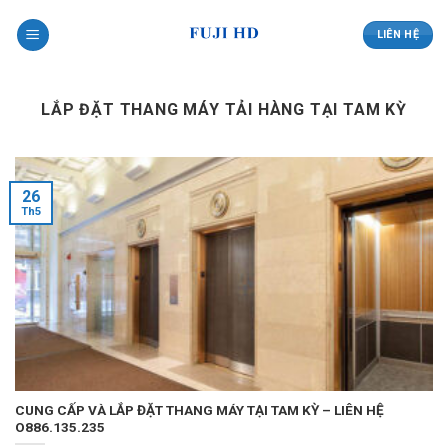
Skip
to
LIÊN HỆ
content
LẮP ĐẶT THANG MÁY TẢI HÀNG TẠI TAM KỲ
26
Th5
CUNG CẤP VÀ LẮP ĐẶT THANG MÁY TẠI TAM KỲ – LIÊN HỆ
O886.135.235