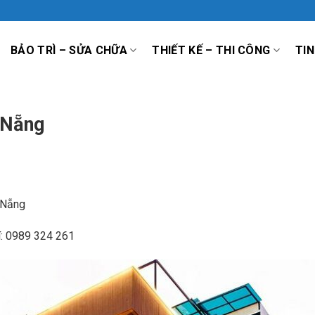
BẢO TRÌ – SỬA CHỮA
THIẾT KẾ – THI CÔNG
TIN
 Nẵng
 Nẵng
í: 0989 324 261