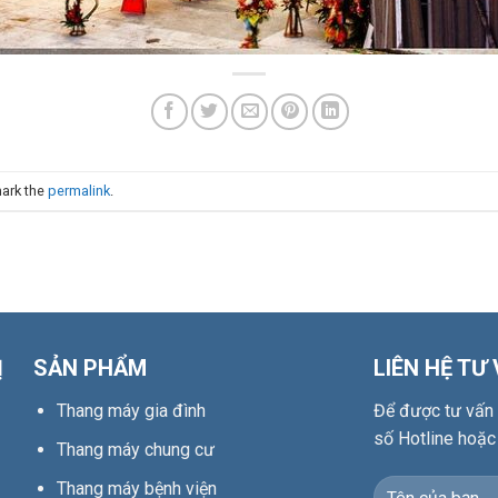
ark the
permalink
.
Ị
SẢN PHẨM
LIÊN HỆ TƯ
Thang máy gia đình
Để được tư vấn c
số Hotline hoặc
Thang máy chung cư
Thang máy bệnh viện