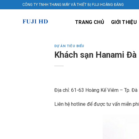
Skip
CÔNG TY TNHH THANG MÁY VÀ THIẾT BỊ FUJI HOÀNG ĐĂNG
to
content
TRANG CHỦ
GIỚI THIỆU
DỰ ÁN TIÊU BIỂU
Khách sạn Hanami Đà
Địa chỉ: 61-63 Hoàng Kế Viêm – Tp. Đà
Liên hệ hotline để được tư vấn miễn ph