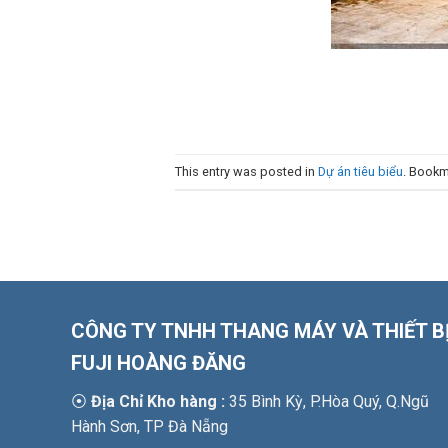
This entry was posted in
Dự án tiêu biểu
. Bookm
CÔNG TY TNHH THANG MÁY VÀ THIẾT B
FUJI HOÀNG ĐĂNG
⦿
Địa Chỉ Kho hàng :
35 Bình Kỳ, P.Hòa Quý, Q.Ngũ
Hành Sơn, TP Đà Nẵng