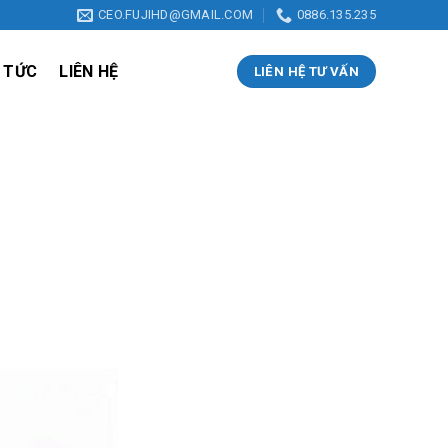
CEO.FUJIHD@GMAIL.COM
0886.135.235
 TỨC
LIÊN HỆ
LIÊN HỆ TƯ VẤN