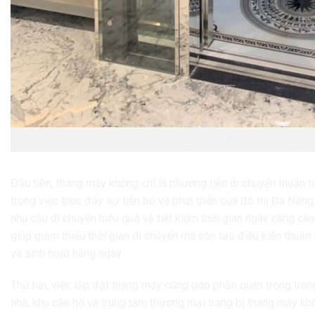
Lắp Đặt Thang Máy tại Đà 
Đầu tiên, thang máy không chỉ là phương tiện di chuyển thuận t
trong việc thúc đẩy sự tiến bộ và phát triển của đô thị Đà Nẵn
nhu cầu di chuyển hiệu quả và tiết kiệm thời gian ngày càng c
giúp giảm thiểu thời gian di chuyển mà còn tạo điều kiện thuận
và sinh hoạt hàng ngày.
Thứ hai, việc lắp đặt thang máy cũng góp phần quan trọng trong
nhà, khu căn hộ và trung tâm thương mại trang bị thang máy kh