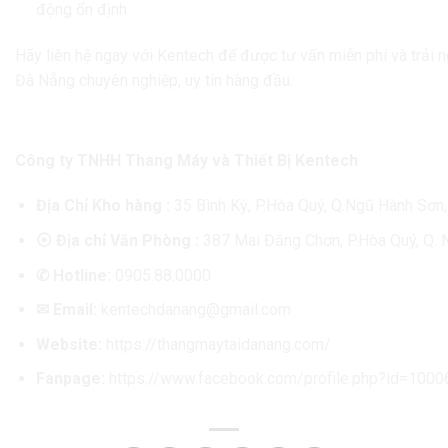
động ổn định.
Hãy liên hệ ngay với Kentech để được tư vấn miễn phí và trải 
Đà Nẵng chuyên nghiệp, uy tín hàng đầu.
Thông tin liên hệ đơn vị Lắp đặt thang máy tại 
Công ty TNHH Thang Máy và Thiết Bị Kentech
Địa Chỉ Kho hàng :
35 Bình Kỳ, P.Hòa Quý, Q.Ngũ Hành Sơn
⦿
Địa chỉ Văn Phòng :
387 Mai Đăng Chơn, P.Hòa Quý, Q.
✆
Hotline:
0905.88.0000
✉
Email:
kentechdanang@gmail.com
Website:
https://thangmaytaidanang.com/
Fanpage:
https://www.facebook.com/profile.php?id=10