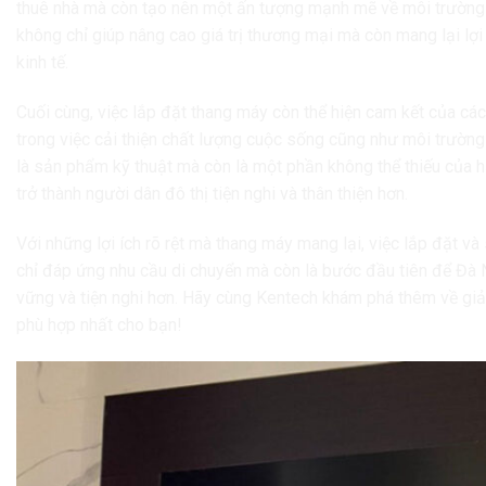
thuê nhà mà còn tạo nên một ấn tượng mạnh mẽ về môi trường s
không chỉ giúp nâng cao giá trị thương mại mà còn mang lại lợi 
kinh tế.
Cuối cùng, việc lắp đặt thang máy còn thể hiện cam kết của cá
trong việc cải thiện chất lượng cuộc sống cũng như môi trườn
là sản phẩm kỹ thuật mà còn là một phần không thể thiếu của hạ
trở thành người dân đô thị tiện nghi và thân thiện hơn.
Với những lợi ích rõ rệt mà thang máy mang lại, việc lắp đặt 
chỉ đáp ứng nhu cầu di chuyển mà còn là bước đầu tiên để Đà N
vững và tiện nghi hơn. Hãy cùng Kentech khám phá thêm về giả
phù hợp nhất cho bạn!