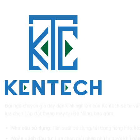
Lý do nên lựa chọn công ty Thang Máy và Thiết 
tại Đà Nẵng?
Đội ngũ chuyên gia dày dặn kinh nghiệm của Kentech sẽ tư vấn c
lựa chọn Lắp đặt thang máy tại Đà Nẵng, bao gồm:
Nhu cầu sử dụng:
Tần suất sử dụng, tải trọng hàng hóa, kí
Ngân sách đầu tư:
Lựa chọn giải pháp phù hợp với khả năng