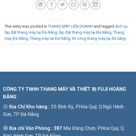
This entry was posted in
THANG MÁY LIÊN DOANH
and tagged
dịch vụ
lắp đặt thang máy tại Đà Nẵng
,
lắp đặt thang máy tại Đà Nẵng
,
Thang
máy Đà Nẵng
,
Thang máy tại Đà Nẵng
,
thi công thang máy tại đà nẵng
.
CÔNG TY TNHH THANG MÁY VÀ THIẾT BỊ FUJI HOÀNG
ĐĂNG
⦿
Địa Chỉ Kho hàng :
35 Bình Kỳ, P.Hòa Quý, Q.Ngũ Hành
Sơn, TP Đà Nẵng
⦿ Địa chỉ Văn Phòng : 387
Mai Đăng Chơn, P.Hòa Quý, Q.
Ngũ Hành Sơn, TP Đà Nẵng