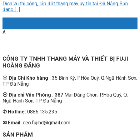
Dịch vụ thi công, lắp đặt thang máy uy tín tại Đà Nẵng Bạn
đang [...]
23
Th2
A
CÔNG TY TNHH THANG MÁY VÀ THIẾT BỊ FUJI
HOÀNG ĐĂNG
⦿
Địa Chỉ Kho hàng :
35 Bình Kỳ, P.Hòa Quý, Q.Ngũ Hành Sơn,
TP Đà Nẵng
⦿ Địa chỉ Văn Phòng : 387
Mai Đăng Chơn, P.Hòa Quý, Q.
Ngũ Hành Sơn, TP Đà Nẵng
✆
Hotline:
0886.135.235
✉ Email:
ceo.fujihd@gmail.com
SẢN PHẨM