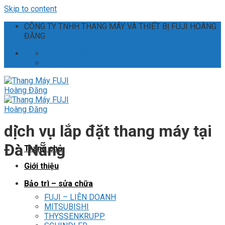
Skip to content
CÔNG TY TNHH THANG MÁY VÀ THIẾT BỊ FUJI HOÀNG
ĐĂNG
ceo.fujihd@gmail.com
0886.135.235
dịch vụ lắp đặt thang máy tại
Đà Nẵng
Trang chủ
Giới thiệu
Bảo trì – sửa chữa
FUJI – LIÊN DOANH
MITSUBISHI
THYSSENKRUPP