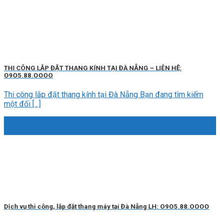
THI CÔNG LẮP ĐẶT THANG KÍNH TẠI ĐÀ NẴNG – LIÊN HỆ:
O9O5.88.OOOO
Thi công lắp đặt thang kính tại Đà Nẵng Bạn đang tìm kiếm
một đối [...]
02
Th5
Dịch vụ thi công, lắp đặt thang máy tại Đà Nẵng LH: O9O5.88.OOOO