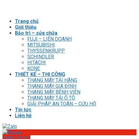
Trang chủ
Giới thiệu
Bảo trì – sửa chữa
FUJI – LIÊN DOANH
MITSUBISHI
THYSSENKRUPP
SCHINDLER
HITACHI
KONE
THIẾT KẾ – THI CÔNG
THANG MÁY TẢI HÀNG
THANG MÁY GIA ĐÌNH
THANG MÁY BỆNH VIỆN
THANG MÁY TẢI Ô TÔ
GIẢI PHÁP AN TOÀN – CỨU HỘ
Tin tức
Liên hệ
0886135235