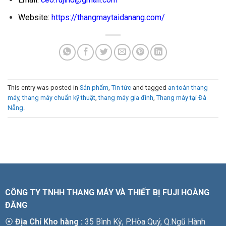
Website:
https://thangmaytaidanang.com/
This entry was posted in
Sản phẩm
,
Tin tức
and tagged
an toàn thang
máy
,
thang máy chuẩn kỹ thuật
,
thang máy gia đình
,
Thang máy tại Đà
Nẵng
.
CÔNG TY TNHH THANG MÁY VÀ THIẾT BỊ FUJI HOÀNG
ĐĂNG
⦿
Địa Chỉ Kho hàng :
35 Bình Kỳ, P.Hòa Quý, Q.Ngũ Hành