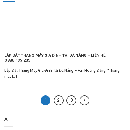
LẮP ĐẶT THANG MÁY GIA ĐÌNH TẠI ĐÀ NẴNG – LIÊN HỆ
O886.135.235
Lắp Đặt Thang Máy Gia Đình Tại Đà Nẵng – Fuji Hoàng Đăng “Thang
máy [...]
1
2
3
A