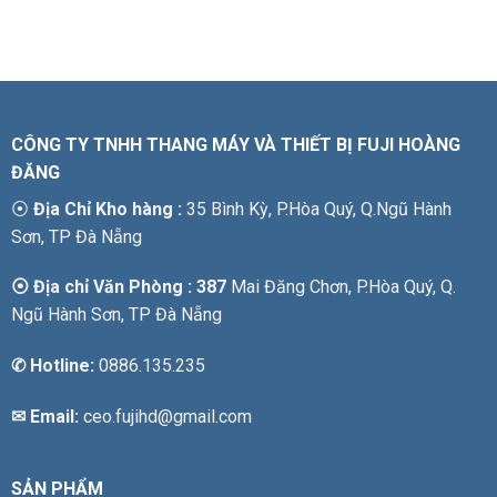
CÔNG TY TNHH THANG MÁY VÀ THIẾT BỊ FUJI HOÀNG
ĐĂNG
⦿
Địa Chỉ Kho hàng :
35 Bình Kỳ, P.Hòa Quý, Q.Ngũ Hành
Sơn, TP Đà Nẵng
⦿ Địa chỉ Văn Phòng : 387
Mai Đăng Chơn, P.Hòa Quý, Q.
Ngũ Hành Sơn, TP Đà Nẵng
✆
Hotline:
0886.135.235
✉ Email:
ceo.fujihd@gmail.com
SẢN PHẨM