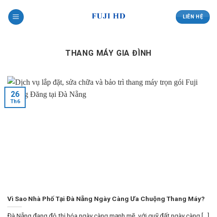
Skip
to
LIÊN HỆ
content
THANG MÁY GIA ĐÌNH
26
Th6
Vì Sao Nhà Phố Tại Đà Nẵng Ngày Càng Ưa Chuộng Thang Máy?
Đà Nẵng đang đô thị hóa ngày càng mạnh mẽ, với quỹ đất ngày càng [...]