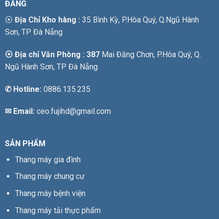
ĐĂNG
⦿
Địa Chỉ Kho hàng :
35 Bình Kỳ, P.Hòa Quý, Q.Ngũ Hành
Sơn, TP Đà Nẵng
⦿ Địa chỉ Văn Phòng : 387
Mai Đăng Chơn, P.Hòa Quý, Q.
Ngũ Hành Sơn, TP Đà Nẵng
✆
Hotline:
0886.135.235
✉ Email:
ceo.fujihd@gmail.com
SẢN PHẨM
Thang máy gia đình
Thang máy chung cư
Thang máy bệnh viện
Thang máy tải thực phẩm