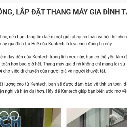
ÔNG, LẮP ĐẶT THANG MÁY GIA ĐÌNH T
hác, nếu bạn đang tìm kiếm một giải pháp an toàn và tiện lợi cho 
máy gia đình tại Huế của Kentech là lựa chọn đáng tin cậy.
iệm dày dặn của Kentech trong lĩnh vực này, bạn có thể yên tâm r
 toàn hơn bao giờ hết. Thang máy gia đình không chỉ mang lại sự t
i cho việc di chuyển của người già và người khuyết tật.
hất lượng cao từ Kentech, bạn sẽ được đảm bảo về tính an toàn, 
ện nghi và hiện đại hơn. Hãy để Kentech giúp bạn biến ước mơ về 