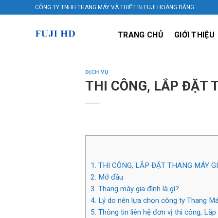
Skip
CÔNG TY TNHH THANG MÁY VÀ THIẾT BỊ FUJI HOÀNG ĐĂNG
to
content
TRANG CHỦ
GIỚI THIỆU
DỊCH VỤ
THI CÔNG, LẮP ĐẶT 
1.
THI CÔNG, LẮP ĐẶT THANG MÁY GI
2.
Mở đầu
3.
Thang máy gia đình là gì?
4.
Lý do nên lựa chọn công ty Thang Máy
5.
Thông tin liên hệ đơn vị thi công, Lắ