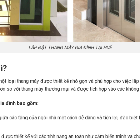
LẮP ĐẶT THANG MÁY GIA ĐÌNH TẠI HUẾ
ì?
một loại thang máy được thiết kế nhỏ gọn và phù hợp cho việc lắp
ơn so với thang máy thương mại và được tích hợp vào các không gi
gia đình bao gồm:
iữa các tầng của ngôi nhà một cách dễ dàng và tiện lợi, đặc biệt 
được thiết kế với các tính năng an toàn như cảm biến tránh va c