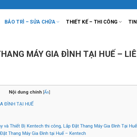
BẢO TRÌ – SỬA CHỮA
THIẾT KẾ – THI CÔNG
TIN
THANG MÁY GIA ĐÌNH TẠI HUẾ – LI
Nội dung chính
[
Ẩn
]
A ĐÌNH TẠI HUẾ
 và Thiết Bị Kentech thi công, Lắp Đặt Thang Máy Gia Đình Tại Hu
p Đặt Thang Máy Gia Đình tại Huế – Kentech