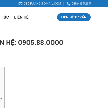
CEO.FUJIHD@GMAIL.COM
0886.135.235
 TỨC
LIÊN HỆ
LIÊN HỆ TƯ VẤN
ÊN HỆ: O9O5.88.OOOO
ế?