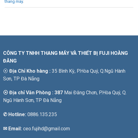
thang máy
.
CÔNG TY TNHH THANG MÁY VÀ THIẾT BỊ FUJI HOÀNG
ĐĂNG
⦿
Địa Chỉ Kho hàng :
35 Bình Kỳ, P.Hòa Quý, Q.Ngũ Hành
Sơn, TP Đà Nẵng
⦿ Địa chỉ Văn Phòng : 387
Mai Đăng Chơn, P.Hòa Quý, Q.
Ngũ Hành Sơn, TP Đà Nẵng
✆
Hotline:
0886.135.235
✉ Email:
ceo.fujihd@gmail.com